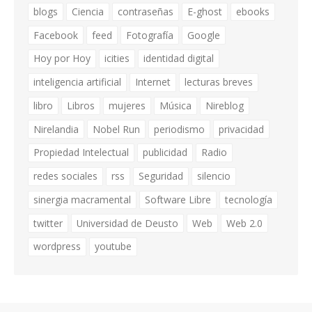
blogs
Ciencia
contraseñas
E-ghost
ebooks
Facebook
feed
Fotografía
Google
Hoy por Hoy
icities
identidad digital
inteligencia artificial
Internet
lecturas breves
libro
Libros
mujeres
Música
Nireblog
Nirelandia
Nobel Run
periodismo
privacidad
Propiedad Intelectual
publicidad
Radio
redes sociales
rss
Seguridad
silencio
sinergia macramental
Software Libre
tecnología
twitter
Universidad de Deusto
Web
Web 2.0
wordpress
youtube