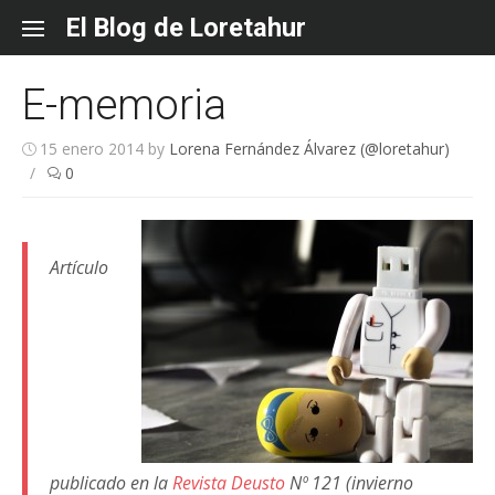
Skip
El Blog de Loretahur
to
content
E-memoria
15 enero 2014
by
Lorena Fernández Álvarez (@loretahur)
/
0
Artículo
publicado en la
Revista Deusto
Nº 121 (invierno