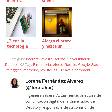
mentiras
suena
¿Tiene la
Alarga el brazo
tecnología
y hazte un
ideología?
selfie
Category:
Internet
,
Revista Deusto
,
Universidad de
Deusto
Tag:
E-memoria
,
efecto Google
,
Google Glasses
,
lifelogging
,
memoria
,
MyLifeBits
Leave a comment
Lorena Fernández Álvarez
(@loretahur)
Ingeniera salsera. Actualmente, directora de
comunicación digital de la Universidad de
Deusto y responsable de su comisión de