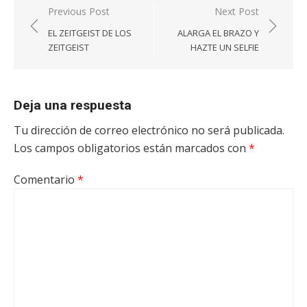
Navegación
Previous Post
Next Post
de
EL ZEITGEIST DE LOS
ALARGA EL BRAZO Y
entradas
ZEITGEIST
HAZTE UN SELFIE
Deja una respuesta
Tu dirección de correo electrónico no será publicada.
Los campos obligatorios están marcados con
*
Comentario
*