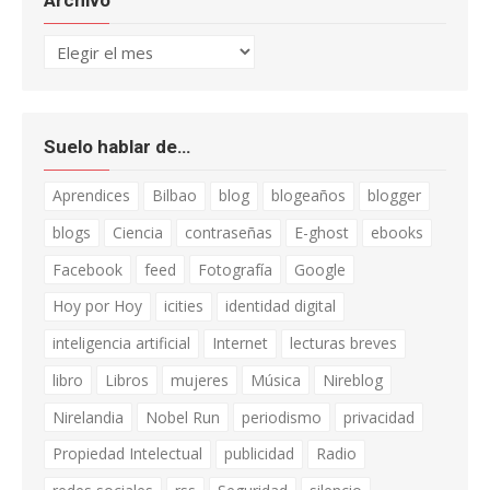
Archivo
Archivo
Suelo hablar de…
Aprendices
Bilbao
blog
blogeaños
blogger
blogs
Ciencia
contraseñas
E-ghost
ebooks
Facebook
feed
Fotografía
Google
Hoy por Hoy
icities
identidad digital
inteligencia artificial
Internet
lecturas breves
libro
Libros
mujeres
Música
Nireblog
Nirelandia
Nobel Run
periodismo
privacidad
Propiedad Intelectual
publicidad
Radio