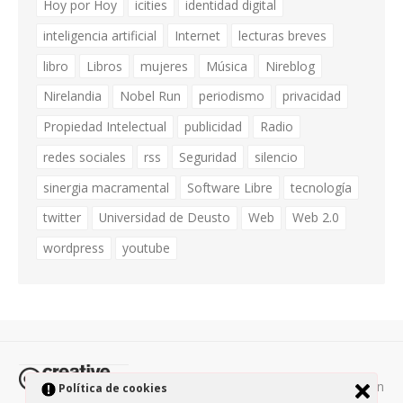
Hoy por Hoy
icities
identidad digital
inteligencia artificial
Internet
lecturas breves
libro
Libros
mujeres
Música
Nireblog
Nirelandia
Nobel Run
periodismo
privacidad
Propiedad Intelectual
publicidad
Radio
redes sociales
rss
Seguridad
silencio
sinergia macramental
Software Libre
tecnología
twitter
Universidad de Deusto
Web
Web 2.0
wordpress
youtube
Todos los contenidos de esta página están
Política de cookies