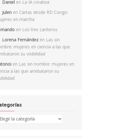
Daniel
en
La IA creativa
Julen
en
Cartas desde RD Congo:
ujeres en marcha
ernando
en
Los tres canteros
Lorena Fernández
en
Las sin
mbre: mujeres en ciencia a las que
rebataron su visibilidad
ntonoi
en
Las sin nombre: mujeres en
encia a las que arrebataron su
sibilidad
ategorías
tegorías