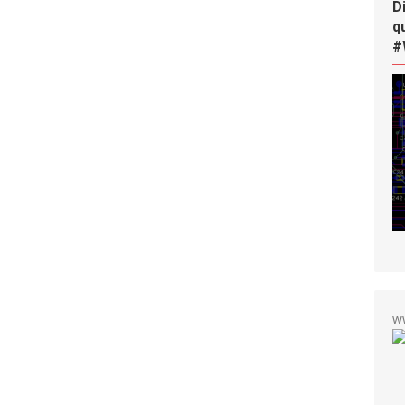
D
q
#
w