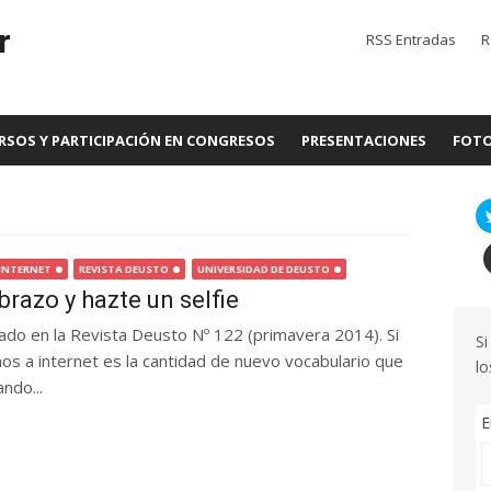
r
RSS Entradas
R
RSOS Y PARTICIPACIÓN EN CONGRESOS
PRESENTACIONES
FOTO
INTERNET
REVISTA DEUSTO
UNIVERSIDAD DE DEUSTO
brazo y hazte un selfie
icado en la Revista Deusto Nº 122 (primavera 2014). Si
Si
os a internet es la cantidad de nuevo vocabulario que
lo
ndo...
E