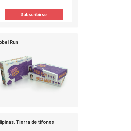
obel Run
ilipinas. Tierra de tifones