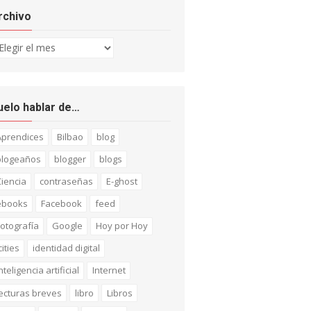
rchivo
chivo
uelo hablar de…
Aprendices
Bilbao
blog
blogeaños
blogger
blogs
iencia
contraseñas
E-ghost
ebooks
Facebook
feed
otografía
Google
Hoy por Hoy
cities
identidad digital
nteligencia artificial
Internet
ecturas breves
libro
Libros