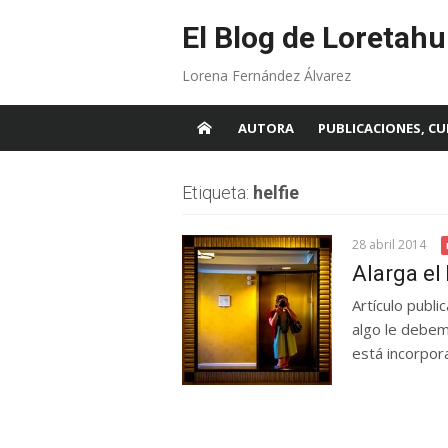
Skip
to
El Blog de Loretahu
content
Lorena Fernández Álvarez
AUTORA
PUBLICACIONES, CU
Etiqueta:
helfie
28 abril 2014
Alarga el 
Artículo publ
algo le debem
está incorpora