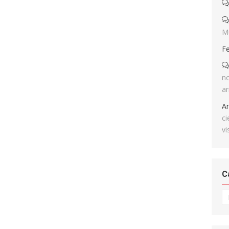
M
F
no
ar
A
ci
vi
C
Ca