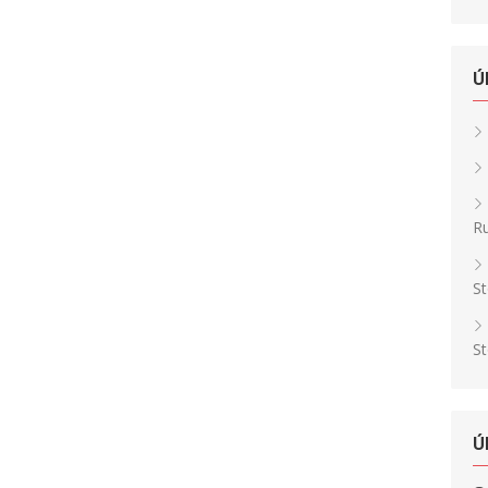
Ú
Ru
St
St
Ú