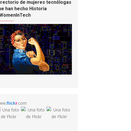
irectorio de mujeres tecnólogas
ue han hecho Historia
WomenInTech
ww.
flick
r
.com