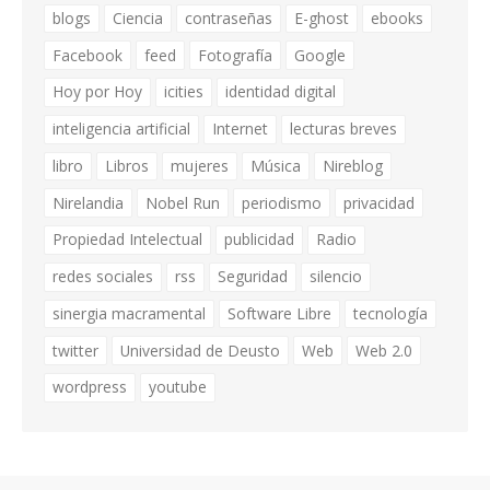
blogs
Ciencia
contraseñas
E-ghost
ebooks
Facebook
feed
Fotografía
Google
Hoy por Hoy
icities
identidad digital
inteligencia artificial
Internet
lecturas breves
libro
Libros
mujeres
Música
Nireblog
Nirelandia
Nobel Run
periodismo
privacidad
Propiedad Intelectual
publicidad
Radio
redes sociales
rss
Seguridad
silencio
sinergia macramental
Software Libre
tecnología
twitter
Universidad de Deusto
Web
Web 2.0
wordpress
youtube