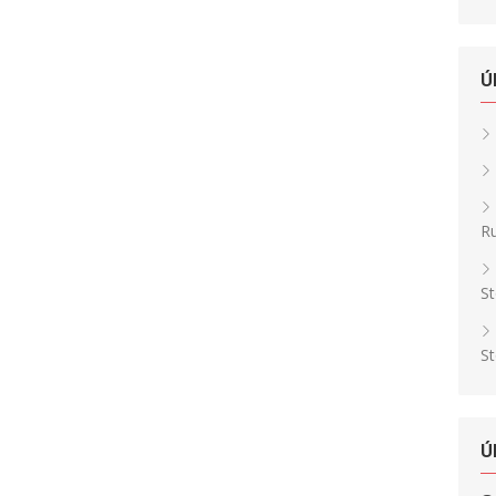
Ú
Ru
St
St
Ú