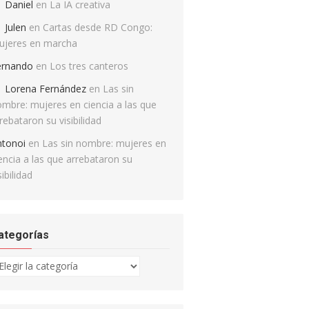
Daniel
en
La IA creativa
Julen
en
Cartas desde RD Congo:
ujeres en marcha
ernando
en
Los tres canteros
Lorena Fernández
en
Las sin
mbre: mujeres en ciencia a las que
rebataron su visibilidad
ntonoi
en
Las sin nombre: mujeres en
encia a las que arrebataron su
sibilidad
ategorías
tegorías