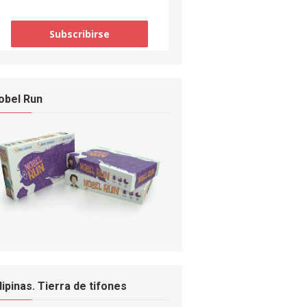
obel Run
ilipinas. Tierra de tifones