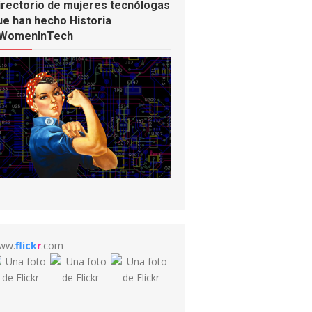
irectorio de mujeres tecnólogas
ue han hecho Historia
WomenInTech
ww.
flick
r
.com