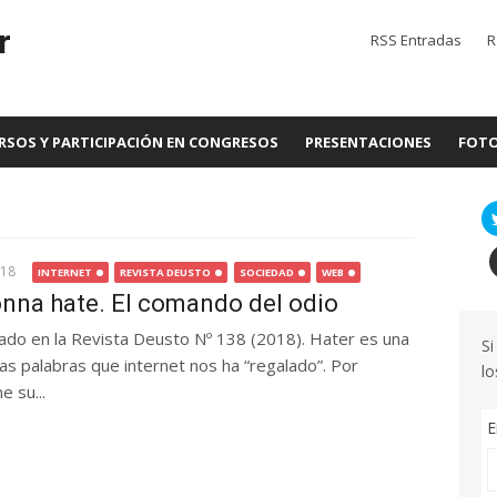
r
RSS Entradas
R
RSOS Y PARTICIPACIÓN EN CONGRESOS
PRESENTACIONES
FOTO
018
INTERNET
REVISTA DEUSTO
SOCIEDAD
WEB
nna hate. El comando del odio
icado en la Revista Deusto Nº 138 (2018). Hater es una
Si
s palabras que internet nos ha “regalado”. Por
lo
e su...
E