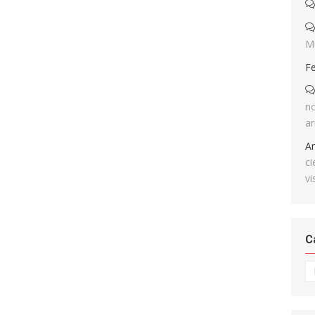
M
F
no
ar
A
ci
vi
C
Ca