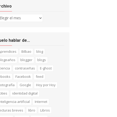
rchivo
chivo
uelo hablar de…
Aprendices
Bilbao
blog
blogeaños
blogger
blogs
iencia
contraseñas
E-ghost
ebooks
Facebook
feed
otografía
Google
Hoy por Hoy
cities
identidad digital
nteligencia artificial
Internet
ecturas breves
libro
Libros