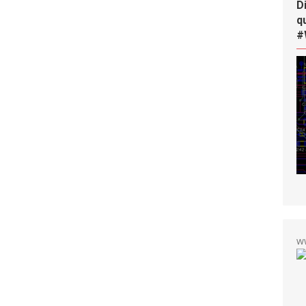
D
q
#
w