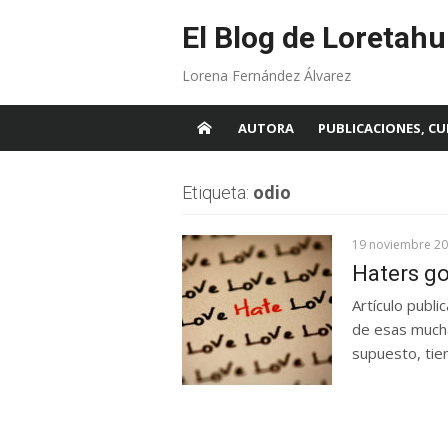
Skip
to
El Blog de Loretahu
content
Lorena Fernández Álvarez
AUTORA
PUBLICACIONES, CU
Etiqueta:
odio
19 noviembre 2
Haters go
Artículo publ
de esas mucha
supuesto, tien