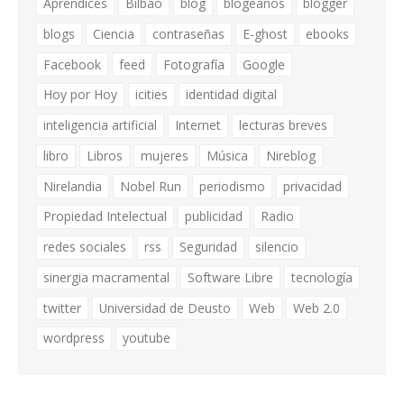
Aprendices
Bilbao
blog
blogeaños
blogger
blogs
Ciencia
contraseñas
E-ghost
ebooks
Facebook
feed
Fotografía
Google
Hoy por Hoy
icities
identidad digital
inteligencia artificial
Internet
lecturas breves
libro
Libros
mujeres
Música
Nireblog
Nirelandia
Nobel Run
periodismo
privacidad
Propiedad Intelectual
publicidad
Radio
redes sociales
rss
Seguridad
silencio
sinergia macramental
Software Libre
tecnología
twitter
Universidad de Deusto
Web
Web 2.0
wordpress
youtube