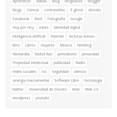
Aprendices
Bilbao
blog
blogeaños
blogger
blogs
Ciencia
contraseñas
E-ghost
ebooks
Facebook
feed
Fotografía
Google
Hoy por Hoy
icities
identidad digital
inteligencia artificial
Internet
lecturas breves
libro
Libros
mujeres
Música
Nireblog
Nirelandia
Nobel Run
periodismo
privacidad
Propiedad Intelectual
publicidad
Radio
redes sociales
rss
Seguridad
silencio
sinergia macramental
Software Libre
tecnología
twitter
Universidad de Deusto
Web
Web 2.0
wordpress
youtube