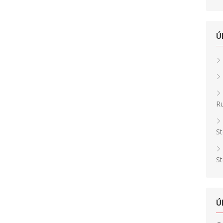
Ú
Ru
St
St
Ú