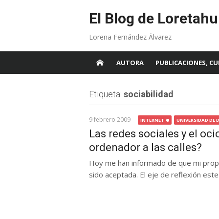
Skip
to
El Blog de Loretahu
content
Lorena Fernández Álvarez
AUTORA
PUBLICACIONES, CU
Etiqueta:
sociabilidad
9 febrero 2009
INTERNET
UNIVERSIDAD DE 
Las redes sociales y el oci
ordenador a las calles?
Hoy me han informado de que mi prop
sido aceptada. El eje de reflexión este 