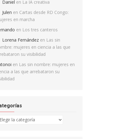
Daniel
en
La IA creativa
Julen
en
Cartas desde RD Congo:
ujeres en marcha
ernando
en
Los tres canteros
Lorena Fernández
en
Las sin
mbre: mujeres en ciencia a las que
rebataron su visibilidad
ntonoi
en
Las sin nombre: mujeres en
encia a las que arrebataron su
sibilidad
ategorías
tegorías