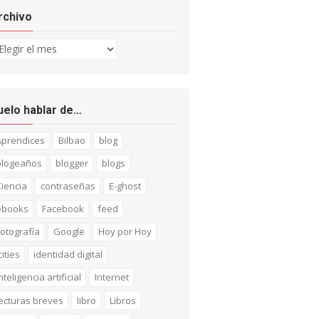
rchivo
chivo
uelo hablar de…
Aprendices
Bilbao
blog
blogeaños
blogger
blogs
iencia
contraseñas
E-ghost
ebooks
Facebook
feed
otografía
Google
Hoy por Hoy
cities
identidad digital
nteligencia artificial
Internet
ecturas breves
libro
Libros