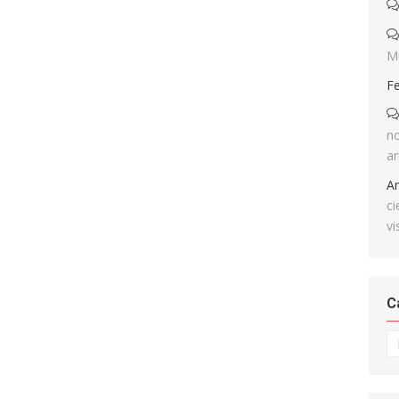
M
F
no
ar
A
ci
vi
C
Ca