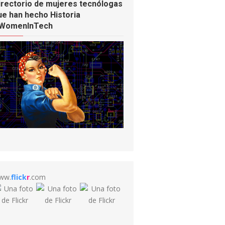
irectorio de mujeres tecnólogas
ue han hecho Historia
WomenInTech
ww.
flick
r
.com