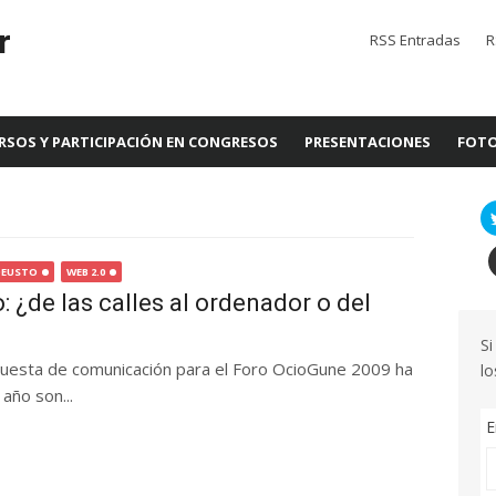
r
RSS Entradas
R
RSOS Y PARTICIPACIÓN EN CONGRESOS
PRESENTACIONES
FOTO
DEUSTO
WEB 2.0
o: ¿de las calles al ordenador o del
Si
uesta de comunicación para el Foro OcioGune 2009 ha
lo
año son...
E