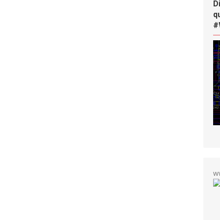
D
q
#
w