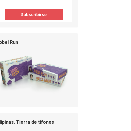
obel Run
ilipinas. Tierra de tifones