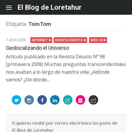
Skip
El Blog de Loretahur
to
content
Etiqueta:
TomTom
7 abril 2008
INTERNET
REVISTA DEUSTO
WEB 2.0
Geolocalizando el Universo
Artículo publicado en la Revista Deusto Nº 98
(primavera 2008) Muchas preguntas transcendentales
nos asaltan a lo largo de nuestra vida: ¿Adónde
vamos? ¿De dónde...
Si quieres recibir por correo electrónico los posts de
El Blog de Loretahur: