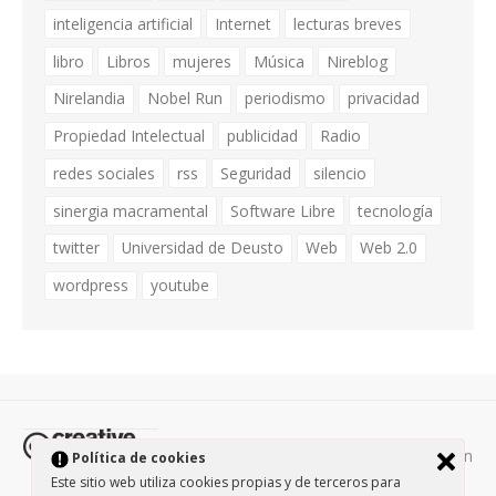
inteligencia artificial
Internet
lecturas breves
libro
Libros
mujeres
Música
Nireblog
Nirelandia
Nobel Run
periodismo
privacidad
Propiedad Intelectual
publicidad
Radio
redes sociales
rss
Seguridad
silencio
sinergia macramental
Software Libre
tecnología
twitter
Universidad de Deusto
Web
Web 2.0
wordpress
youtube
Todos los contenidos de esta página están
Política de cookies
protegidos por la licencia
Creative Commons Attribution-
Este sitio web utiliza cookies propias y de terceros para