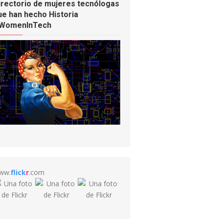
irectorio de mujeres tecnólogas
ue han hecho Historia
WomenInTech
ww.
flick
r
.com