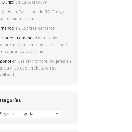
Daniel
en
La IA creativa
Julen
en
Cartas desde RD Congo:
ujeres en marcha
ernando
en
Los tres canteros
Lorena Fernández
en
Las sin
mbre: mujeres en ciencia a las que
rebataron su visibilidad
ntonoi
en
Las sin nombre: mujeres en
encia a las que arrebataron su
sibilidad
ategorías
tegorías