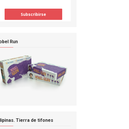
obel Run
ilipinas. Tierra de tifones