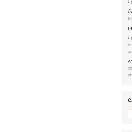
M
F
no
ar
A
ci
vi
C
Ca