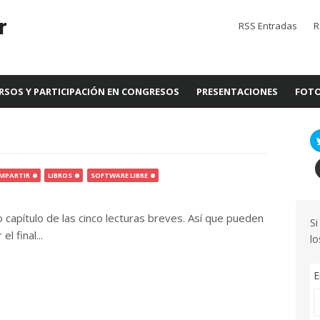
r
RSS Entradas
R
RSOS Y PARTICIPACIÓN EN CONGRESOS
PRESENTACIONES
FOTO
MPARTIR
LIBROS
SOFTWARE LIBRE
o capítulo de las cinco lecturas breves. Así que pueden
Si
l final...
lo
E