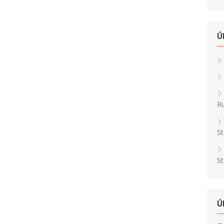
Ú
Ru
St
St
Ú