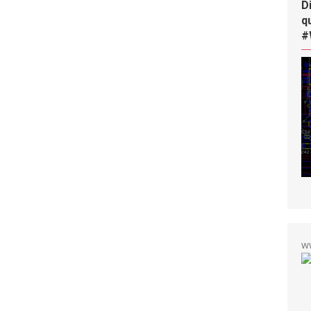
D
q
#
w