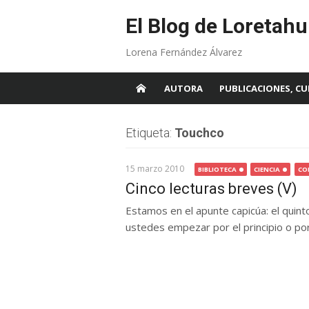
Skip
to
El Blog de Loretahu
content
Lorena Fernández Álvarez
AUTORA
PUBLICACIONES, CU
Etiqueta:
Touchco
15 marzo 2010
BIBLIOTECA
CIENCIA
CO
Cinco lecturas breves (V)
Estamos en el apunte capicúa: el quint
ustedes empezar por el principio o por e