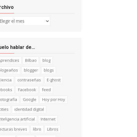
rchivo
chivo
uelo hablar de…
Aprendices
Bilbao
blog
blogeaños
blogger
blogs
iencia
contraseñas
E-ghost
ebooks
Facebook
feed
otografía
Google
Hoy por Hoy
cities
identidad digital
nteligencia artificial
Internet
ecturas breves
libro
Libros