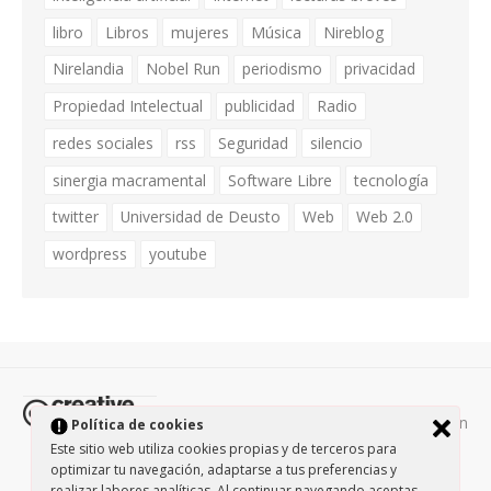
libro
Libros
mujeres
Música
Nireblog
Nirelandia
Nobel Run
periodismo
privacidad
Propiedad Intelectual
publicidad
Radio
redes sociales
rss
Seguridad
silencio
sinergia macramental
Software Libre
tecnología
twitter
Universidad de Deusto
Web
Web 2.0
wordpress
youtube
Todos los contenidos de esta página están
Política de cookies
protegidos por la licencia
Creative Commons Attribution-
Este sitio web utiliza cookies propias y de terceros para
optimizar tu navegación, adaptarse a tus preferencias y
NonCommercial-ShareAlike 3.0.
/
Política de privacidad
/
realizar labores analíticas. Al continuar navegando aceptas