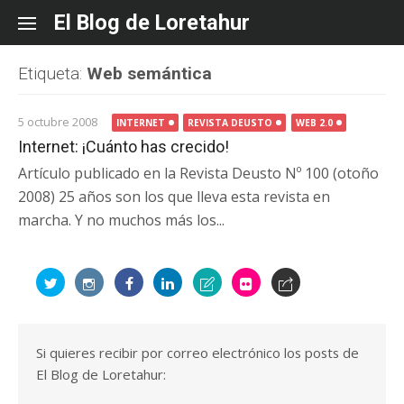
Skip
El Blog de Loretahur
to
content
Etiqueta:
Web semántica
5 octubre 2008
INTERNET
REVISTA DEUSTO
WEB 2.0
Internet: ¡Cuánto has crecido!
Artículo publicado en la Revista Deusto Nº 100 (otoño
2008) 25 años son los que lleva esta revista en
marcha. Y no muchos más los...
Si quieres recibir por correo electrónico los posts de
El Blog de Loretahur: