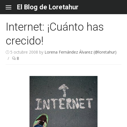
Skip
El Blog de Loretahur
to
content
Internet: ¡Cuánto has
crecido!
5 octubre 2008
by
Lorena Fernández Álvarez (@loretahur)
/
8