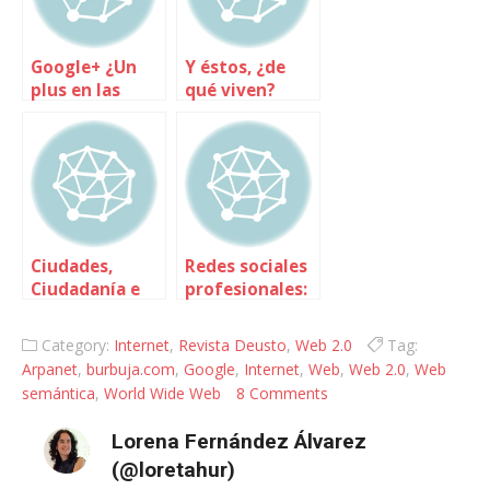
Google+ ¿Un
Y éstos, ¿de
plus en las
qué viven?
redes sociales?
Modelos de
negocio en
Internet
Ciudades,
Redes sociales
Ciudadanía e
profesionales:
Internet
porque
Internet
Category:
Internet
,
Revista Deusto
,
Web 2.0
Tag:
también sirve
Arpanet
,
burbuja.com
,
Google
,
Internet
,
Web
,
Web 2.0
,
Web
para cosas
semántica
,
World Wide Web
8 Comments
serias…
Lorena Fernández Álvarez
(@loretahur)