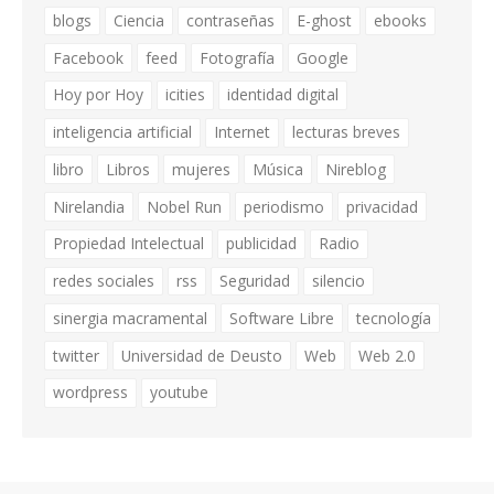
blogs
Ciencia
contraseñas
E-ghost
ebooks
Facebook
feed
Fotografía
Google
Hoy por Hoy
icities
identidad digital
inteligencia artificial
Internet
lecturas breves
libro
Libros
mujeres
Música
Nireblog
Nirelandia
Nobel Run
periodismo
privacidad
Propiedad Intelectual
publicidad
Radio
redes sociales
rss
Seguridad
silencio
sinergia macramental
Software Libre
tecnología
twitter
Universidad de Deusto
Web
Web 2.0
wordpress
youtube