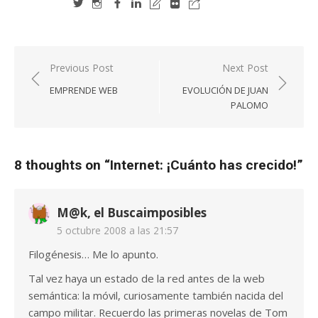
Navegación
Previous Post
Next Post
de
EMPRENDE WEB
EVOLUCIÓN DE JUAN
entradas
PALOMO
8 thoughts on “
Internet: ¡Cuánto has crecido!
”
M@k, el Buscaimposibles
5 octubre 2008 a las 21:57
Filogénesis… Me lo apunto.
Tal vez haya un estado de la red antes de la web
semántica: la móvil, curiosamente también nacida del
campo militar. Recuerdo las primeras novelas de Tom