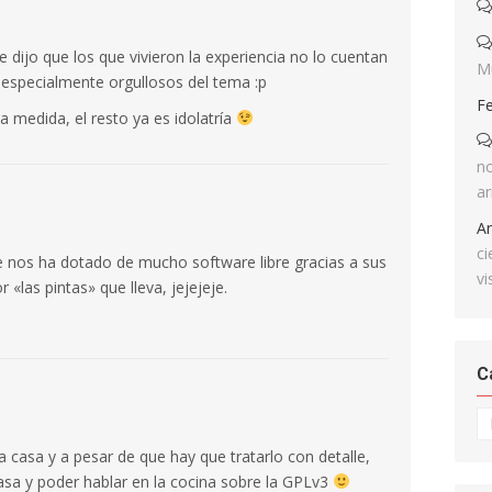
 dijo que los que vivieron la experiencia no lo cuentan
M
n especialmente orgullosos del tema :p
F
ta medida, el resto ya es idolatría
no
ar
A
ci
 nos ha dotado de mucho software libre gracias a sus
vi
 «las pintas» que lleva, jejejeje.
C
Ca
a casa y a pesar de que hay que tratarlo con detalle,
asa y poder hablar en la cocina sobre la GPLv3