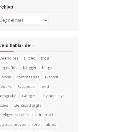
rchivo
chivo
uelo hablar de…
Aprendices
Bilbao
blog
blogeaños
blogger
blogs
iencia
contraseñas
E-ghost
ebooks
Facebook
feed
otografía
Google
Hoy por Hoy
cities
identidad digital
nteligencia artificial
Internet
ecturas breves
libro
Libros