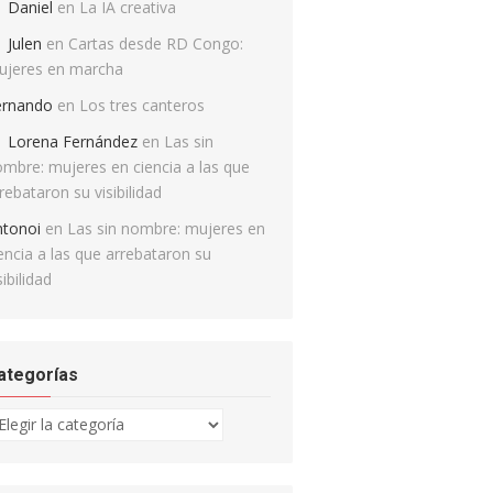
Daniel
en
La IA creativa
Julen
en
Cartas desde RD Congo:
ujeres en marcha
ernando
en
Los tres canteros
Lorena Fernández
en
Las sin
mbre: mujeres en ciencia a las que
rebataron su visibilidad
ntonoi
en
Las sin nombre: mujeres en
encia a las que arrebataron su
sibilidad
ategorías
tegorías