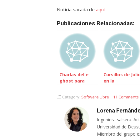
Noticia sacada de
aquí
.
Publicaciones Relacionadas:
Charlas del e-
Cursillos de Juli
ghost para
en la
inaugurar el
Universidad de
curso
Deusto
Category:
Software Libre
11 Comments
Lorena Fernánde
Ingeniera salsera. Ac
Universidad de Deusto
Miembro del grupo e