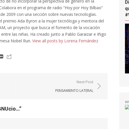
cto de no incorporar la perspectiva de género en la
D
al. Colabora en el programa de radio “Hoy por Hoy Bilbao”
q
de 2009 con una sección sobre nuevas tecnologías.
#
l premio Ada Byron a la mujer tecnóloga y mentora del
AM, un proyecto que busca el fomento de la vocación
a entre las niñas. Ha creado junto a Pablo Garaizar e Iñigo
 mesa Nobel Run.
View all posts by Lorena Fernández
Next Post
PENSAMIENTO LATERAL
w
IGNUcio…
”