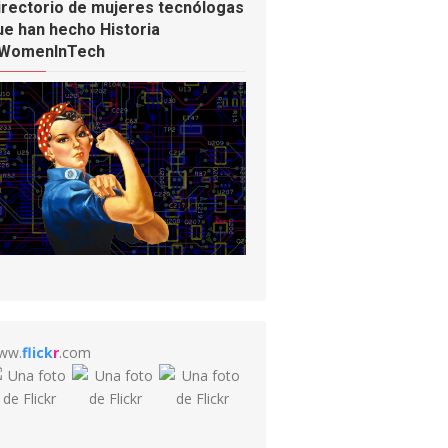
irectorio de mujeres tecnólogas
ue han hecho Historia
WomenInTech
ww.
flick
r
.com