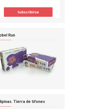
obel Run
ilipinas. Tierra de tifones