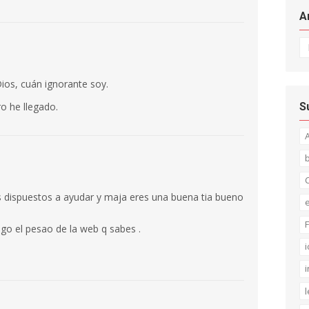
A
Ar
Dios, cuán ignorante soy.
S
o he llegado.
C
s dispuestos a ayudar y maja eres una buena tia bueno
F
go el pesao de la web q sabes .
i
i
l