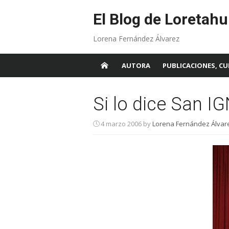
Skip
to
El Blog de Loretahu
content
Lorena Fernández Álvarez
AUTORA
PUBLICACIONES, CU
Si lo dice San I
4 marzo 2006
by
Lorena Fernández Álvare