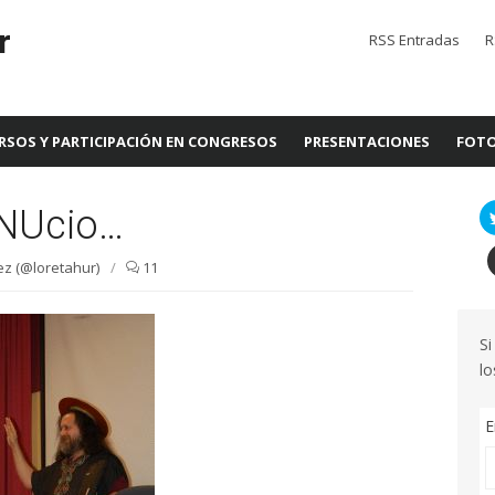
r
RSS Entradas
R
RSOS Y PARTICIPACIÓN EN CONGRESOS
PRESENTACIONES
FOTO
GNUcio…
z (@loretahur)
/
11
Si
lo
E