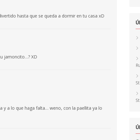
divertido hasta que se queda a dormir en tu casa xD
Ú
tu jamoncito…? XD
Ru
St
St
ita y a lo que haga falta… weno, con la paellita ya lo
Ú