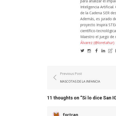
para analizar el impa
Inteligencia Artifici
de la Cadena SER des
Además, es jurado de
proyecto Inspira STE
científico-tecnológic
Maestro el juego de
Álvarez (@loretahur)
Navegación
Previous Post
de
MASCOTAS DE LA INFANCIA
entradas
11 thoughts on “
Si lo dice San 
fortran