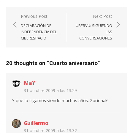
Navegación
Previous Post
Next Post
de
DECLARACIÓN DE
UBERVU: SIGUIENDO
entradas
INDEPENDENCIA DEL
LAS
CIBERESPACIO
CONVERSACIONES
20 thoughts on “
Cuarto aniversario
”
MaY
31 octubre 2009 a las 13:29
Y que lo sigamos viendo muchos años. Zorionak!
Guillermo
31 octubre 2009 a las 13:32