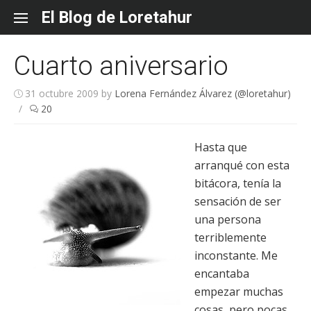
Skip
El Blog de Loretahur
to
content
Cuarto aniversario
31 octubre 2009
by
Lorena Fernández Álvarez (@loretahur)
/
20
Hasta que
arranqué con esta
bitácora, tenía la
sensación de ser
una persona
terriblemente
inconstante. Me
encantaba
empezar muchas
cosas, pero pocas