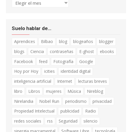
Archivo
Suelo hablar de…
Aprendices
Bilbao
blog
blogeaños
blogger
blogs
Ciencia
contraseñas
E-ghost
ebooks
Facebook
feed
Fotografía
Google
Hoy por Hoy
icities
identidad digital
inteligencia artificial
Internet
lecturas breves
libro
Libros
mujeres
Música
Nireblog
Nirelandia
Nobel Run
periodismo
privacidad
Propiedad Intelectual
publicidad
Radio
redes sociales
rss
Seguridad
silencio
sinergia macramental
Software Libre
tecnología