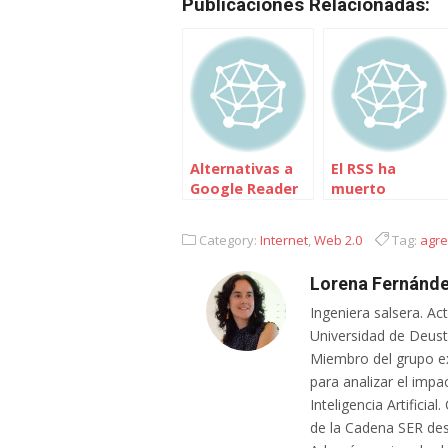
Publicaciones Relacionadas:
Alternativas a
El RSS ha
Google Reader
muerto
Category:
Internet
,
Web 2.0
Tag:
agr
Lorena Fernánde
Ingeniera salsera. Ac
Universidad de Deusto
Miembro del grupo e
para analizar el impa
Inteligencia Artifici
de la Cadena SER des