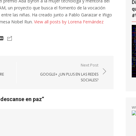
l premio Ada Byron a la mujer tecnóloga y mentora del
D
AM, un proyecto que busca el fomento de la vocación
q
a entre las niñas. Ha creado junto a Pablo Garaizar e Iñigo
#
 mesa Nobel Run.
View all posts by Lorena Fernández
Next Post
RE
GOOGLE+ ¿UN PLUS EN LAS REDES
SOCIALES?
 descanse en paz
”
w