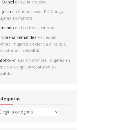
Daniel
en
La IA creativa
Julen
en
Cartas desde RD Congo:
ujeres en marcha
ernando
en
Los tres canteros
Lorena Fernández
en
Las sin
mbre: mujeres en ciencia a las que
rebataron su visibilidad
ntonoi
en
Las sin nombre: mujeres en
encia a las que arrebataron su
sibilidad
ategorías
tegorías