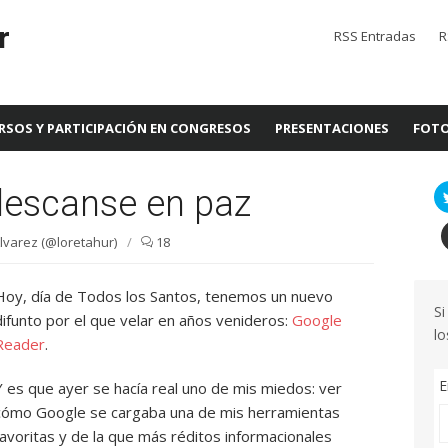
r
RSS Entradas
R
RSOS Y PARTICIPACIÓN EN CONGRESOS
PRESENTACIONES
FOTO
descanse en paz
lvarez (@loretahur)
/
18
Hoy, día de Todos los Santos, tenemos un nuevo
Si
difunto por el que velar en años venideros:
Google
lo
Reader
.
E
Y es que ayer se hacía real uno de mis miedos: ver
cómo Google se cargaba una de mis herramientas
favoritas y de la que más réditos informacionales