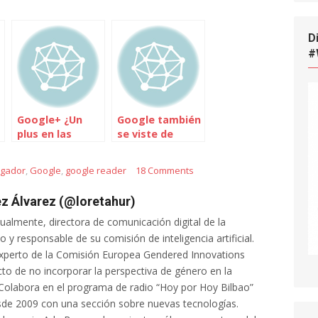
D
#
Google+ ¿Un
Google también
plus en las
se viste de
redes sociales?
Navidad
egador
,
Google
,
google reader
18 Comments
z Álvarez (@loretahur)
tualmente, directora de comunicación digital de la
 y responsable de su comisión de inteligencia artificial.
xperto de la Comisión Europea Gendered Innovations
cto de no incorporar la perspectiva de género en la
al. Colabora en el programa de radio “Hoy por Hoy Bilbao”
de 2009 con una sección sobre nuevas tecnologías.