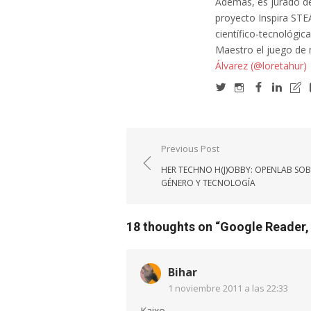
Además, es jurado de
proyecto Inspira STE
científico-tecnológic
Maestro el juego de
Álvarez (@loretahur)
Navegación
Previous Post
de
HER TECHNO H(J)OBBY: OPENLAB SOB
entradas
GÉNERO Y TECNOLOGÍA
18 thoughts on “
Google Reader,
Bihar
1 noviembre 2011 a las 22:33
Kaixo