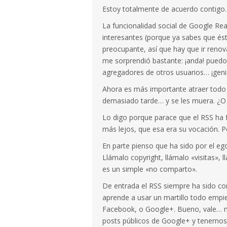
Estoy totalmente de acuerdo contigo.
La funcionalidad social de Google R
interesantes (porque ya sabes que és
preocupante, así que hay que ir reno
me sorprendió bastante: ¡anda! puedo
agregadores de otros usuarios… ¡genia
Ahora es más importante atraer todo
demasiado tarde… y se les muera. ¿O
Lo digo porque parace que el RSS ha 
más lejos, que esa era su vocación. P
En parte pienso que ha sido por el ego
Llámalo copyright, llámalo «visitas», 
es un simple «no comparto».
De entrada el RSS siempre ha sido co
aprende a usar un martillo todo empie
Facebook, o Google+. Bueno, vale… me
posts públicos de Google+ y tenerno