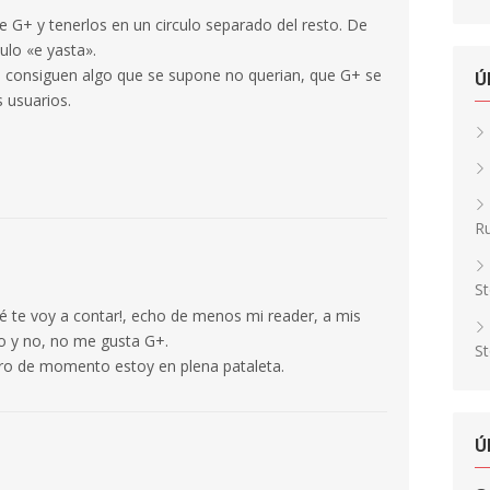
e G+ y tenerlos en un circulo separado del resto. De
ulo «e yasta».
as consiguen algo que se supone no querian, que G+ se
Ú
s usuarios.
Ru
St
é te voy a contar!, echo de menos mi reader, a mis
no y no, no me gusta G+.
St
ro de momento estoy en plena pataleta.
Ú