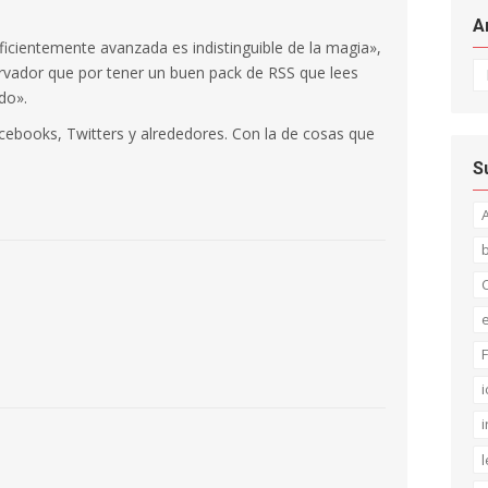
A
ficientemente avanzada es indistinguible de la magia»,
Ar
vador que por tener un buen pack de RSS que lees
do».
ebooks, Twitters y alrededores. Con la de cosas que
S
C
S
F
i
i
l