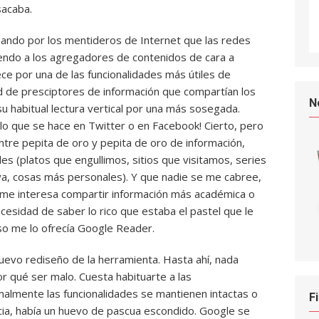
sacaba.
ando por los mentideros de Internet que las redes
yendo a los agregadores de contenidos de cara a
ce por una de las funcionalidades más útiles de
 de presciptores de información que compartían los
N
u habitual lectura vertical por una más sosegada.
lo que se hace en Twitter o en Facebook! Cierto, pero
ntre pepita de oro y pepita de oro de información,
s (platos que engullimos, sitios que visitamos, series
iva, cosas más personales). Y que nadie se me cabree,
 me interesa compartir información más académica o
cesidad de saber lo rico que estaba el pastel que le
so me lo ofrecía Google Reader.
uevo rediseño de la herramienta. Hasta ahí, nada
r qué ser malo. Cuesta habituarte a las
malmente las funcionalidades se mantienen intactas o
F
icia, había un huevo de pascua escondido. Google se