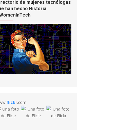
irectorio de mujeres tecnólogas
ue han hecho Historia
WomenInTech
ww.
flick
r
.com