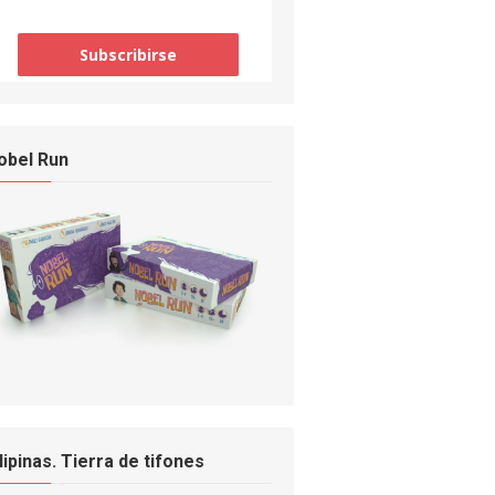
obel Run
ilipinas. Tierra de tifones