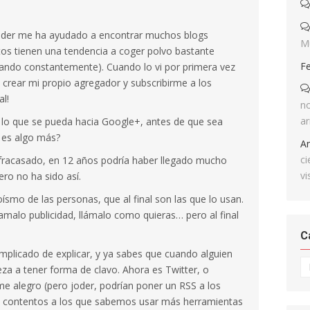
eader me ha ayudado a encontrar muchos blogs
M
tos tienen una tendencia a coger polvo bastante
F
vando constantemente). Cuando lo vi por primera vez
 crear mi propio agregador y subscribirme a los
l!
no
ar
 lo que se pueda hacia Google+, antes de que sea
 es algo más?
A
ci
fracasado, en 12 años podría haber llegado mucho
vi
ero no ha sido así.
ísmo de las personas, que al final son las que lo usan.
llamalo publicidad, llámalo como quieras… pero al final
C
mplicado de explicar, y ya sabes que cuando alguien
Ca
za a tener forma de clavo. Ahora es Twitter, o
 alegro (pero joder, podrían poner un RSS a los
s contentos a los que sabemos usar más herramientas