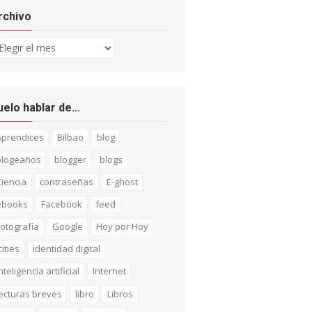
rchivo
chivo
uelo hablar de…
Aprendices
Bilbao
blog
blogeaños
blogger
blogs
iencia
contraseñas
E-ghost
ebooks
Facebook
feed
otografía
Google
Hoy por Hoy
cities
identidad digital
nteligencia artificial
Internet
ecturas breves
libro
Libros