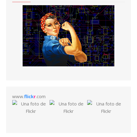
www.
flick
r
.com