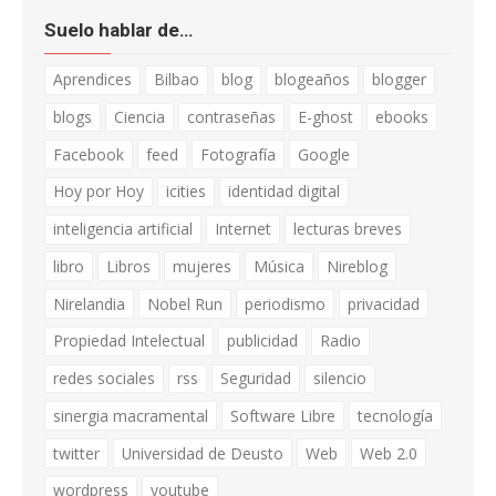
Suelo hablar de…
Aprendices
Bilbao
blog
blogeaños
blogger
blogs
Ciencia
contraseñas
E-ghost
ebooks
Facebook
feed
Fotografía
Google
Hoy por Hoy
icities
identidad digital
inteligencia artificial
Internet
lecturas breves
libro
Libros
mujeres
Música
Nireblog
Nirelandia
Nobel Run
periodismo
privacidad
Propiedad Intelectual
publicidad
Radio
redes sociales
rss
Seguridad
silencio
sinergia macramental
Software Libre
tecnología
twitter
Universidad de Deusto
Web
Web 2.0
wordpress
youtube