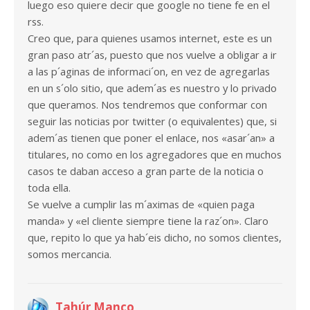
luego eso quiere decir que google no tiene fe en el
rss.
Creo que, para quienes usamos internet, este es un
gran paso atr´as, puesto que nos vuelve a obligar a ir
a las p´aginas de informaci´on, en vez de agregarlas
en un s´olo sitio, que adem´as es nuestro y lo privado
que queramos. Nos tendremos que conformar con
seguir las noticias por twitter (o equivalentes) que, si
adem´as tienen que poner el enlace, nos «asar´an» a
titulares, no como en los agregadores que en muchos
casos te daban acceso a gran parte de la noticia o
toda ella.
Se vuelve a cumplir las m´aximas de «quien paga
manda» y «el cliente siempre tiene la raz´on». Claro
que, repito lo que ya hab´eis dicho, no somos clientes,
somos mercancia.
Tahúr Manco