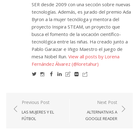
SER desde 2009 con una sección sobre nuevas
tecnologías. Además, es jurado del premio Ada
Byron a la mujer tecnóloga y mentora del
proyecto Inspira STEAM, un proyecto que
busca el fomento de la vocación científico-
tecnológica entre las niñas. Ha creado junto a
Pablo Garaizar e Iñigo Maestro el juego de
mesa Nobel Run.
View all posts by Lorena
Fernández Álvarez (@loretahur)
Navegación
Previous Post
Next Post
de
LAS MUJERES Y EL
ALTERNATIVAS A
entradas
FÚTBOL
GOOGLE READER