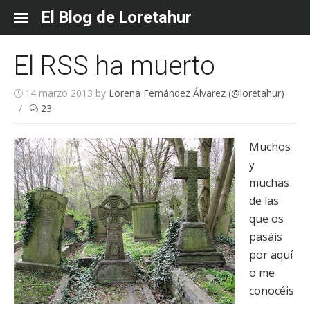
Skip
El Blog de Loretahur
to
content
El RSS ha muerto
14 marzo 2013
by
Lorena Fernández Álvarez (@loretahur)
/
23
Muchos
y
muchas
de las
que os
pasáis
por aquí
o me
conocéis