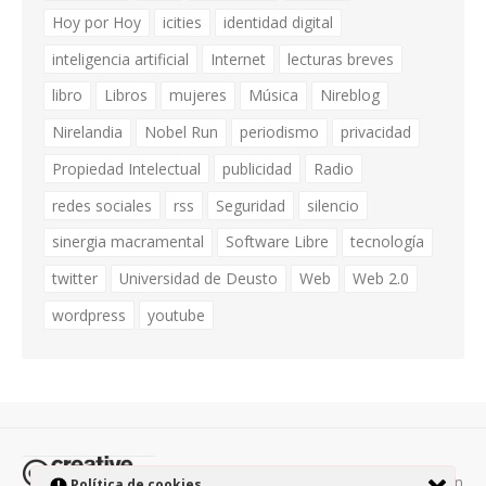
Hoy por Hoy
icities
identidad digital
inteligencia artificial
Internet
lecturas breves
libro
Libros
mujeres
Música
Nireblog
Nirelandia
Nobel Run
periodismo
privacidad
Propiedad Intelectual
publicidad
Radio
redes sociales
rss
Seguridad
silencio
sinergia macramental
Software Libre
tecnología
twitter
Universidad de Deusto
Web
Web 2.0
wordpress
youtube
Todos los contenidos de esta página están
Política de cookies