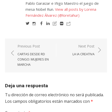
Pablo Garaizar e Iñigo Maestro el juego de
mesa Nobel Run.
View all posts by Lorena
Fernández Álvarez (@loretahur)
Navegación
Previous Post
Next Post
de
CARTAS DESDE RD
LA IA CREATIVA
entradas
CONGO: MUJERES EN
MARCHA
Deja una respuesta
Tu dirección de correo electrónico no será publicada.
Los campos obligatorios están marcados con
*