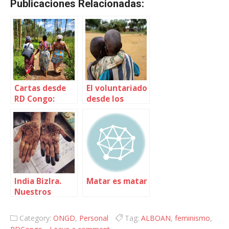
Publicaciones Relacionadas:
Cartas desde
El voluntariado
RD Congo:
desde los
Mujeres en
sentidos
marcha
India BizIra.
Matar es matar
Nuestros
primeros pasos
Category:
ONGD
,
Personal
Tag:
ALBOAN
,
feminismo
,