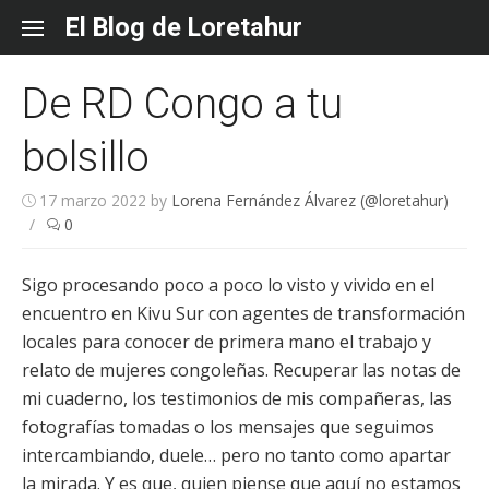
Skip
El Blog de Loretahur
to
content
De RD Congo a tu
bolsillo
17 marzo 2022
by
Lorena Fernández Álvarez (@loretahur)
/
0
Sigo procesando poco a poco lo visto y vivido en el
encuentro en Kivu Sur con agentes de transformación
locales para conocer de primera mano el trabajo y
relato de mujeres congoleñas. Recuperar las notas de
mi cuaderno, los testimonios de mis compañeras, las
fotografías tomadas o los mensajes que seguimos
intercambiando, duele… pero no tanto como apartar
la mirada. Y es que, quien piense que aquí no estamos