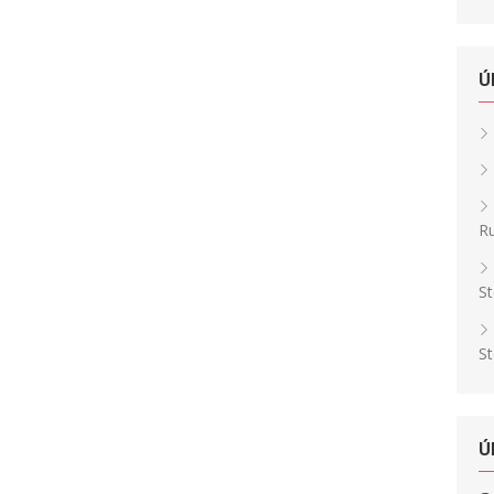
Ú
Ru
St
St
Ú