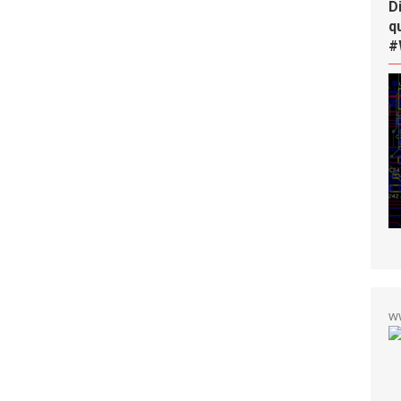
D
q
#
w