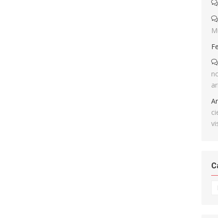
M
F
no
ar
A
ci
vi
C
Ca