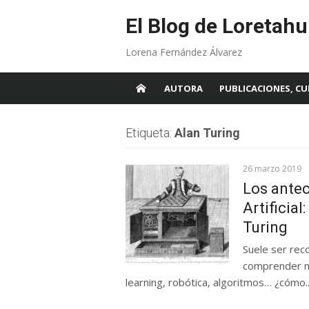
Skip
to
El Blog de Loretahu
content
Lorena Fernández Álvarez
AUTORA
PUBLICACIONES, CU
Etiqueta:
Alan Turing
26 marzo 2019
Los antec
Artificial
Turing
Suele ser rec
comprender mej
learning, robótica, algoritmos… ¿cómo..