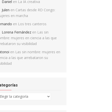
Daniel
en
La IA creativa
Julen
en
Cartas desde RD Congo:
ujeres en marcha
ernando
en
Los tres canteros
Lorena Fernández
en
Las sin
mbre: mujeres en ciencia a las que
rebataron su visibilidad
ntonoi
en
Las sin nombre: mujeres en
encia a las que arrebataron su
sibilidad
ategorías
tegorías