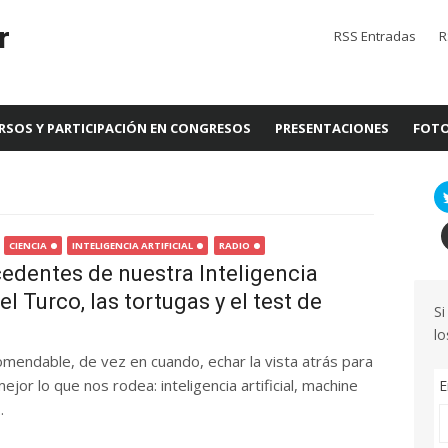
r
RSS Entradas
R
RSOS Y PARTICIPACIÓN EN CONGRESOS
PRESENTACIONES
FOTO
CIENCIA
INTELIGENCIA ARTIFICIAL
RADIO
edentes de nuestra Inteligencia
: el Turco, las tortugas y el test de
Si
lo
omendable, de vez en cuando, echar la vista atrás para
or lo que nos rodea: inteligencia artificial, machine
E
.