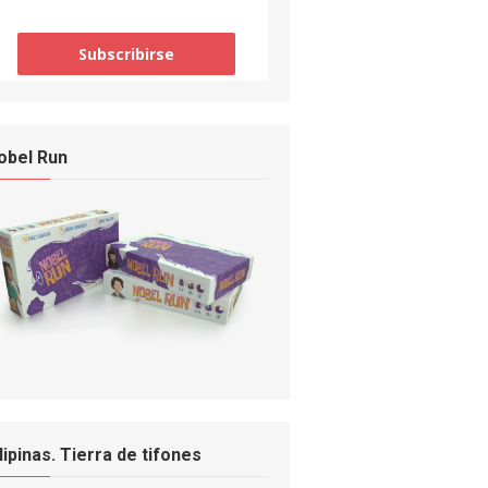
obel Run
ilipinas. Tierra de tifones