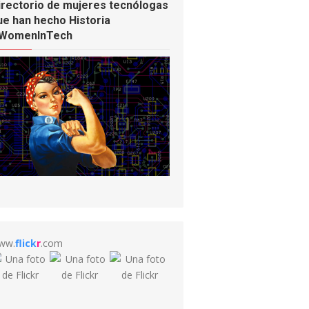
irectorio de mujeres tecnólogas
ue han hecho Historia
WomenInTech
ww.
flick
r
.com