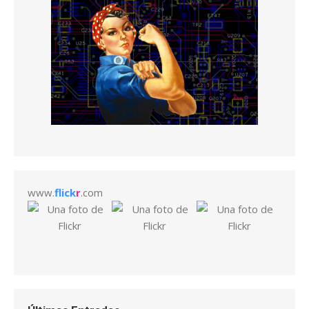
www.
flick
r
.com