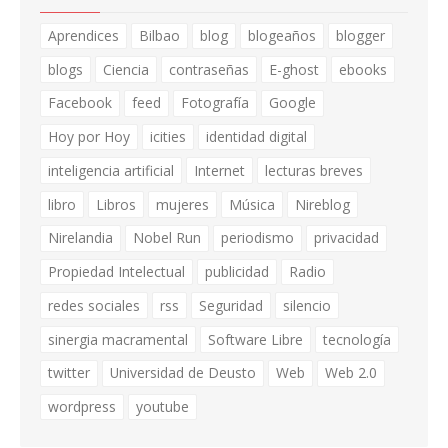
Aprendices
Bilbao
blog
blogeaños
blogger
blogs
Ciencia
contraseñas
E-ghost
ebooks
Facebook
feed
Fotografía
Google
Hoy por Hoy
icities
identidad digital
inteligencia artificial
Internet
lecturas breves
libro
Libros
mujeres
Música
Nireblog
Nirelandia
Nobel Run
periodismo
privacidad
Propiedad Intelectual
publicidad
Radio
redes sociales
rss
Seguridad
silencio
sinergia macramental
Software Libre
tecnología
twitter
Universidad de Deusto
Web
Web 2.0
wordpress
youtube