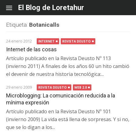
Skip
El Blog de Loretahur
to
content
Etiqueta:
Botanicalls
24 enero 2012
INTERNET
REVISTA DEUSTO
Internet de las cosas
Artículo publicado en la Revista Deusto Nº 113
(invierno 2011) A finales de los años 60 un hito cambió
el devenir de nuestra historia tecnológica:...
29 enero 2009
REVISTA DEUSTO
WEB 2.0
Microblogging: La comunicación reducida a la
mínima expresión
Artículo publicado en la Revista Deusto Nº 101
(invierno 2009) La vida está llena de sorpresas. Y si no,
que se lo digan a los...