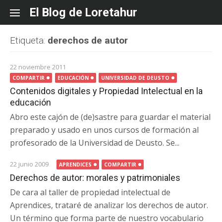
Skip
El Blog de Loretahur
to
content
Etiqueta:
derechos de autor
22 noviembre 2011
COMPARTIR
EDUCACIÓN
UNIVERSIDAD DE DEUSTO
Contenidos digitales y Propiedad Intelectual en la
educación
Abro este cajón de (de)sastre para guardar el material
preparado y usado en unos cursos de formación al
profesorado de la Universidad de Deusto. Se...
22 junio 2009
APRENDICES
COMPARTIR
Derechos de autor: morales y patrimoniales
De cara al taller de propiedad intelectual de
Aprendices, trataré de analizar los derechos de autor.
Un término que forma parte de nuestro vocabulario