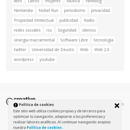
libro
Libros
mujeres
Música
Nireblog
Nirelandia
Nobel Run
periodismo
privacidad
Propiedad Intelectual
publicidad
Radio
redes sociales
rss
Seguridad
silencio
sinergia macramental
Software Libre
tecnología
twitter
Universidad de Deusto
Web
Web 2.0
wordpress
youtube
Todos los contenidos de esta página están
Política de cookies
protegidos por la licencia
Creative Commons Attribution-
Este sitio web utiliza cookies propias y de terceros para
optimizar tu navegación, adaptarse a tus preferencias y
NonCommercial-ShareAlike 3.0.
/
Política de privacidad
/
realizar labores analíticas. Al continuar navegando aceptas
Theme by Design Lab
nuestra
Política de cookies
.