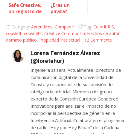
Safe Creative,
¿Eres un
un registro de
pirata?
la propiedad
intelectual a
Category:
Aprendices
,
Compartir
Tag:
ColorIURIS
,
nuestra
copyleft
,
copyright
,
Creative Commons
,
derechos de autor
,
medida
dominio público
,
Propiedad Intelectual
12 Comments
Lorena Fernández Álvarez
(@loretahur)
Ingeniera salsera. Actualmente, directora de
comunicación digital de la Universidad de
Deusto y responsable de su comisión de
inteligencia artificial. Miembro del grupo
experto de la Comisión Europea Gendered
Innovations para analizar el impacto de no
incorporar la perspectiva de género en la
Inteligencia Artificial. Colabora en el programa
de radio “Hoy por Hoy Bilbao” de la Cadena