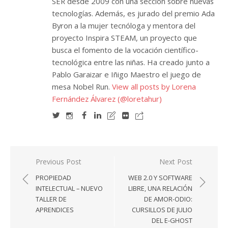
SER desde 2009 con una sección sobre nuevas
tecnologías. Además, es jurado del premio Ada
Byron a la mujer tecnóloga y mentora del
proyecto Inspira STEAM, un proyecto que
busca el fomento de la vocación científico-
tecnológica entre las niñas. Ha creado junto a
Pablo Garaizar e Iñigo Maestro el juego de
mesa Nobel Run.
View all posts by Lorena
Fernández Álvarez (@loretahur)
Navegación
Previous Post
Next Post
de
PROPIEDAD
WEB 2.0 Y SOFTWARE
entradas
INTELECTUAL – NUEVO
LIBRE, UNA RELACIÓN
TALLER DE
DE AMOR-ODIO:
APRENDICES
CURSILLOS DE JULIO
DEL E-GHOST