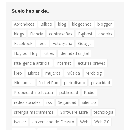
Suelo hablar de…
Aprendices
Bilbao
blog
blogeaños
blogger
blogs
Ciencia
contraseñas
E-ghost
ebooks
Facebook
feed
Fotografía
Google
Hoy por Hoy
icities
identidad digital
inteligencia artificial
Internet
lecturas breves
libro
Libros
mujeres
Música
Nireblog
Nirelandia
Nobel Run
periodismo
privacidad
Propiedad Intelectual
publicidad
Radio
redes sociales
rss
Seguridad
silencio
sinergia macramental
Software Libre
tecnología
twitter
Universidad de Deusto
Web
Web 2.0