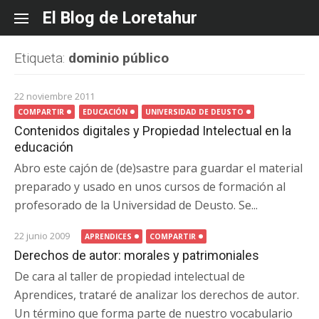
Skip
El Blog de Loretahur
to
content
Etiqueta:
dominio público
22 noviembre 2011
COMPARTIR
EDUCACIÓN
UNIVERSIDAD DE DEUSTO
Contenidos digitales y Propiedad Intelectual en la
educación
Abro este cajón de (de)sastre para guardar el material
preparado y usado en unos cursos de formación al
profesorado de la Universidad de Deusto. Se...
22 junio 2009
APRENDICES
COMPARTIR
Derechos de autor: morales y patrimoniales
De cara al taller de propiedad intelectual de
Aprendices, trataré de analizar los derechos de autor.
Un término que forma parte de nuestro vocabulario