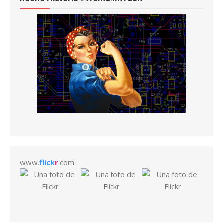
www.
flick
r
.com