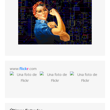
www.
flick
r
.com