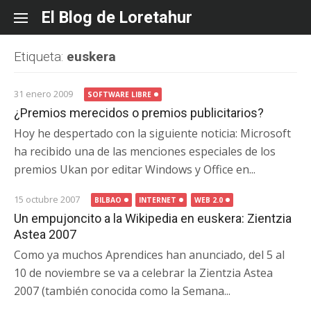
Skip
El Blog de Loretahur
to
content
Etiqueta:
euskera
31 enero 2009
SOFTWARE LIBRE
¿Premios merecidos o premios publicitarios?
Hoy he despertado con la siguiente noticia: Microsoft
ha recibido una de las menciones especiales de los
premios Ukan por editar Windows y Office en...
15 octubre 2007
BILBAO
INTERNET
WEB 2.0
Un empujoncito a la Wikipedia en euskera: Zientzia
Astea 2007
Como ya muchos Aprendices han anunciado, del 5 al
10 de noviembre se va a celebrar la Zientzia Astea
2007 (también conocida como la Semana...