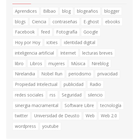
Aprendices
Bilbao
blog
blogeaños
blogger
blogs
Ciencia
contraseñas
E-ghost
ebooks
Facebook
feed
Fotografía
Google
Hoy por Hoy
icities
identidad digital
inteligencia artificial
Internet
lecturas breves
libro
Libros
mujeres
Música
Nireblog
Nirelandia
Nobel Run
periodismo
privacidad
Propiedad Intelectual
publicidad
Radio
redes sociales
rss
Seguridad
silencio
sinergia macramental
Software Libre
tecnología
twitter
Universidad de Deusto
Web
Web 2.0
wordpress
youtube