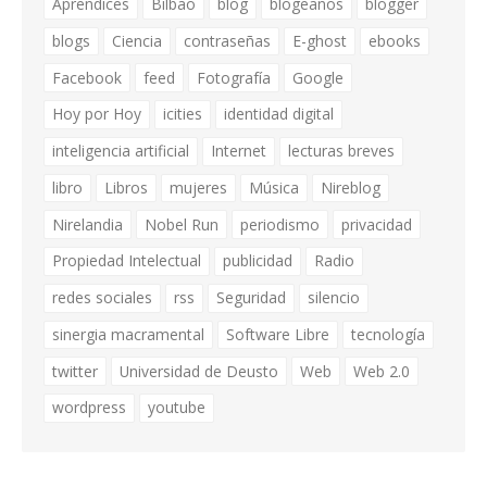
Aprendices
Bilbao
blog
blogeaños
blogger
blogs
Ciencia
contraseñas
E-ghost
ebooks
Facebook
feed
Fotografía
Google
Hoy por Hoy
icities
identidad digital
inteligencia artificial
Internet
lecturas breves
libro
Libros
mujeres
Música
Nireblog
Nirelandia
Nobel Run
periodismo
privacidad
Propiedad Intelectual
publicidad
Radio
redes sociales
rss
Seguridad
silencio
sinergia macramental
Software Libre
tecnología
twitter
Universidad de Deusto
Web
Web 2.0
wordpress
youtube