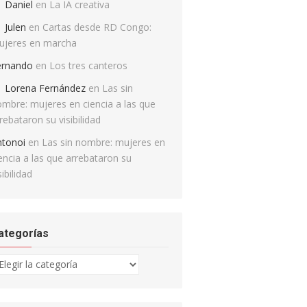
Daniel
en
La IA creativa
Julen
en
Cartas desde RD Congo:
ujeres en marcha
ernando
en
Los tres canteros
Lorena Fernández
en
Las sin
mbre: mujeres en ciencia a las que
rebataron su visibilidad
ntonoi
en
Las sin nombre: mujeres en
encia a las que arrebataron su
sibilidad
ategorías
tegorías