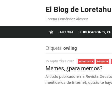
Skip
to
El Blog de Loretahu
content
Lorena Fernández Álvarez
AUTORA
PUBLICACIONES, CU
Etiqueta:
owling
25 septiembre 2012
FRIKADAS
MEMES
Memes, ¿para memos?
Artículo publicado en la Revista Deust
mentideros de Internet, quizás te haya