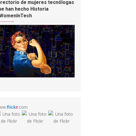
irectorio de mujeres tecnólogas
ue han hecho Historia
WomenInTech
ww.
flick
r
.com