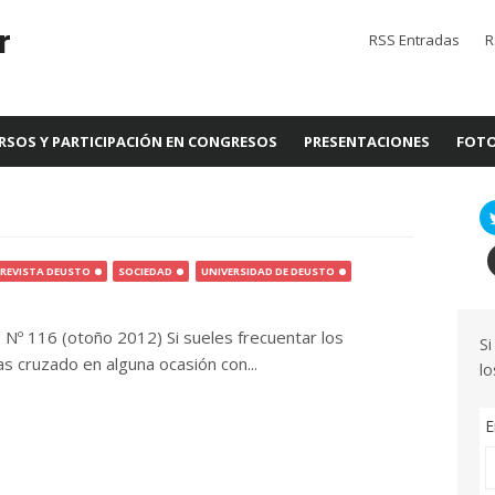
r
RSS Entradas
R
RSOS Y PARTICIPACIÓN EN CONGRESOS
PRESENTACIONES
FOTO
REVISTA DEUSTO
SOCIEDAD
UNIVERSIDAD DE DEUSTO
o Nº 116 (otoño 2012) Si sueles frecuentar los
Si
s cruzado en alguna ocasión con...
lo
E