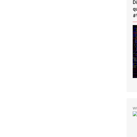
D
q
#
w