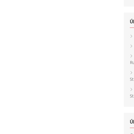
Ú
Ru
St
St
Ú