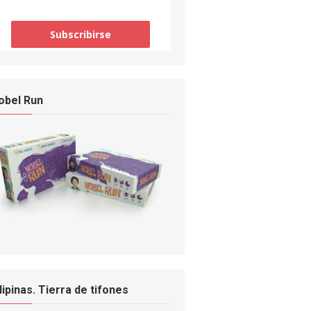
obel Run
ilipinas. Tierra de tifones