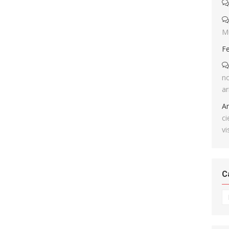
M
F
no
ar
A
ci
vi
C
Ca