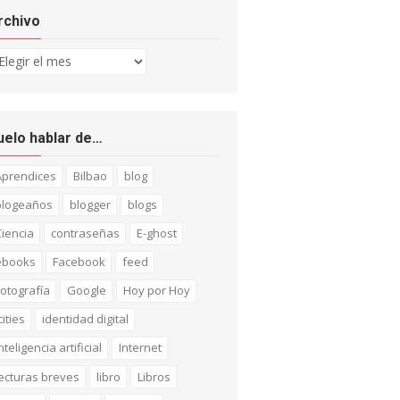
rchivo
chivo
uelo hablar de…
Aprendices
Bilbao
blog
blogeaños
blogger
blogs
iencia
contraseñas
E-ghost
ebooks
Facebook
feed
otografía
Google
Hoy por Hoy
cities
identidad digital
nteligencia artificial
Internet
ecturas breves
libro
Libros