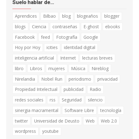
Suelo hablar de…
Aprendices
Bilbao
blog
blogeaños
blogger
blogs
Ciencia
contraseñas
E-ghost
ebooks
Facebook
feed
Fotografía
Google
Hoy por Hoy
icities
identidad digital
inteligencia artificial
Internet
lecturas breves
libro
Libros
mujeres
Música
Nireblog
Nirelandia
Nobel Run
periodismo
privacidad
Propiedad Intelectual
publicidad
Radio
redes sociales
rss
Seguridad
silencio
sinergia macramental
Software Libre
tecnología
twitter
Universidad de Deusto
Web
Web 2.0
wordpress
youtube