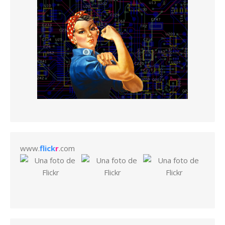
www.
flick
r
.com