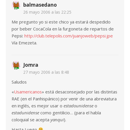
balmasedano
26 mayo 2006 a las 22:25
Me pregunto yo si este chico ya estará despedido
por beber CocaCola en la furgoneta de repartos de
Pepsi:
http://club.telepolis.com/juanjoweb/pepsi.jpe
Vía Emezeta.
Jomra
27 mayo 2006 a las 8:48
Saludos
«
Usamericanos
» está desaconsejado por las distintas
RAE (en el Panhispánico) por venir de una abreviatura
en inglés, es mejor usar o
estadounidense
o
estadunidense
como gentilicio… (para el habla
coloquial se acepta
yanqui
).
Hasta Luego