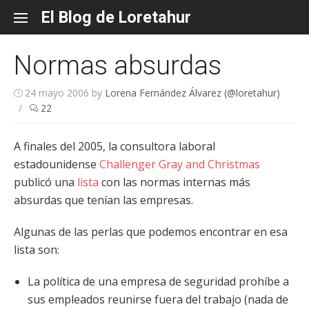
Skip
El Blog de Loretahur
to
content
Normas absurdas
24 mayo 2006
by
Lorena Fernández Álvarez (@loretahur)
/
22
A finales del 2005, la consultora laboral
estadounidense
Challenger Gray and Christmas
publicó una
lista
con las normas internas más
absurdas que tenían las empresas.
Algunas de las perlas que podemos encontrar en esa
lista son:
La política de una empresa de seguridad prohíbe a
sus empleados reunirse fuera del trabajo (nada de