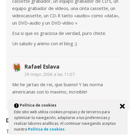
cassette grabador, un equipo grabador de CD’s, un
equipo grabador de vídeos, una cinta cassette, un
videocassette, un CD-R tanto «audio» como «data»,
un DVD-audio y un DVD-vídeo «
Esa si que es graciosa de verdad, puro chiste.
Un saludo y animo con el blog ;).
Rafael Eslava
29 mayo 2006 a las 11:07
Me he jartao de rei, que bueno! Y las norma
americanas son lo maximo, increible!
Política de cookies
Este sitio web utiliza cookies propias y de terceros para
optimizar tu navegación, adaptarse a tus preferencias y
Deja una respuesta
realizar labores analíticas. Al continuar navegando aceptas
nuestra
Política de cookies
.
Tu dirección de correo electrónico no será publicada.