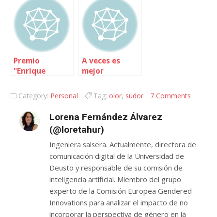
entrevistas
Premio
A veces es
"Enrique
mejor
Padrós" al
morderse la
mejor blog
lengua
Category:
Personal
Tag:
olor
,
sudor
7 Comments
político
Lorena Fernández Álvarez
(@loretahur)
Ingeniera salsera. Actualmente, directora de
comunicación digital de la Universidad de
Deusto y responsable de su comisión de
inteligencia artificial. Miembro del grupo
experto de la Comisión Europea Gendered
Innovations para analizar el impacto de no
incorporar la perspectiva de género en la