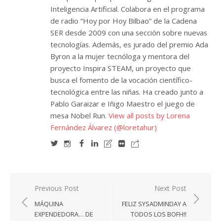
Inteligencia Artificial. Colabora en el programa
de radio “Hoy por Hoy Bilbao” de la Cadena
SER desde 2009 con una sección sobre nuevas
tecnologías. Además, es jurado del premio Ada
Byron a la mujer tecnóloga y mentora del
proyecto Inspira STEAM, un proyecto que
busca el fomento de la vocación científico-
tecnológica entre las niñas. Ha creado junto a
Pablo Garaizar e Iñigo Maestro el juego de
mesa Nobel Run.
View all posts by Lorena
Fernández Álvarez (@loretahur)
Navegación
Previous Post
Next Post
de
MÁQUINA
FELIZ SYSADMINDAY A
entradas
EXPENDEDORA… DE
TODOS LOS BOFH!!