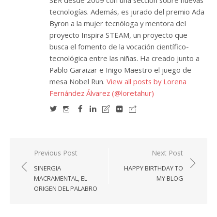
SER desde 2009 con una sección sobre nuevas
tecnologías. Además, es jurado del premio Ada
Byron a la mujer tecnóloga y mentora del
proyecto Inspira STEAM, un proyecto que
busca el fomento de la vocación científico-
tecnológica entre las niñas. Ha creado junto a
Pablo Garaizar e Iñigo Maestro el juego de
mesa Nobel Run.
View all posts by Lorena
Fernández Álvarez (@loretahur)
Navegación
Previous Post
Next Post
de
SINERGIA
HAPPY BIRTHDAY TO
entradas
MACRAMENTAL, EL
MY BLOG
ORIGEN DEL PALABRO