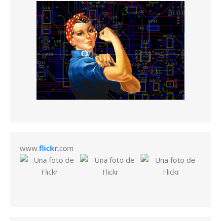
www.
flick
r
.com