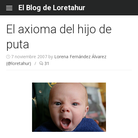
Skip
El Blog de Loretahur
to
content
El axioma del hijo de
puta
7 noviembre 2007
by
Lorena Fernández Álvarez
(@loretahur)
/
31