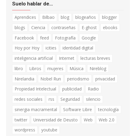
Suelo hablar de…
Aprendices
Bilbao
blog
blogeaños
blogger
blogs
Ciencia
contraseñas
E-ghost
ebooks
Facebook
feed
Fotografía
Google
Hoy por Hoy
icities
identidad digital
inteligencia artificial
Internet
lecturas breves
libro
Libros
mujeres
Música
Nireblog
Nirelandia
Nobel Run
periodismo
privacidad
Propiedad Intelectual
publicidad
Radio
redes sociales
rss
Seguridad
silencio
sinergia macramental
Software Libre
tecnología
twitter
Universidad de Deusto
Web
Web 2.0
wordpress
youtube