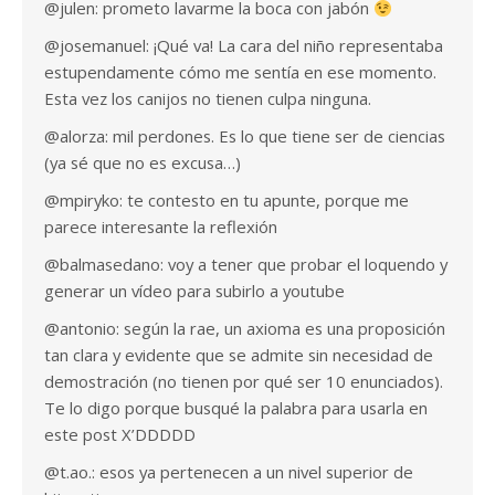
@julen: prometo lavarme la boca con jabón
@josemanuel: ¡Qué va! La cara del niño representaba
estupendamente cómo me sentía en ese momento.
Esta vez los canijos no tienen culpa ninguna.
@alorza: mil perdones. Es lo que tiene ser de ciencias
(ya sé que no es excusa…)
@mpiryko: te contesto en tu apunte, porque me
parece interesante la reflexión
@balmasedano: voy a tener que probar el loquendo y
generar un vídeo para subirlo a youtube
@antonio: según la rae, un axioma es una proposición
tan clara y evidente que se admite sin necesidad de
demostración (no tienen por qué ser 10 enunciados).
Te lo digo porque busqué la palabra para usarla en
este post X’DDDDD
@t.ao.: esos ya pertenecen a un nivel superior de