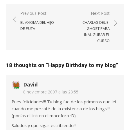
Navegación
Previous Post
Next Post
de
EL AXIOMA DEL HIJO
CHARLAS DEL E-
entradas
DE PUTA
GHOST PARA
INAUGURAR EL
CURSO
18 thoughts on “
Happy Birthday to my blog
”
David
8 noviembre 2007 a las 23:55
Pues felicidades!!! Tu blog fue de los primeros que leí
cuando me percaté de la existencia de los blogs!!!!
(ponías el link en el mocoforo :D)
Saludos y que sigas escribiendo!!!