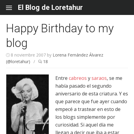
Skip
El Blog de Loretahur
to
content
Happy Birthday to my
blog
8 noviembre 2007
by
Lorena Fernández Álvarez
(@loretahur)
/
18
Entre
cabreos
y
saraos
, se me
había pasado el segundo
aniversario de esta criatura. Y es
que parece que fue ayer cuando
empecé a trastear en esto de
los blogs simplemente por
curiosidad. Si aquel día me
llegan a decir que iba a estar