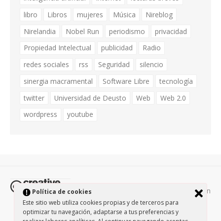
libro
Libros
mujeres
Música
Nireblog
Nirelandia
Nobel Run
periodismo
privacidad
Propiedad Intelectual
publicidad
Radio
redes sociales
rss
Seguridad
silencio
sinergia macramental
Software Libre
tecnología
twitter
Universidad de Deusto
Web
Web 2.0
wordpress
youtube
Todos los contenidos de esta página están
Política de cookies
protegidos por la licencia
Creative Commons Attribution-
Este sitio web utiliza cookies propias y de terceros para
NonCommercial-ShareAlike 3.0.
/
Política de privacidad
/
optimizar tu navegación, adaptarse a tus preferencias y