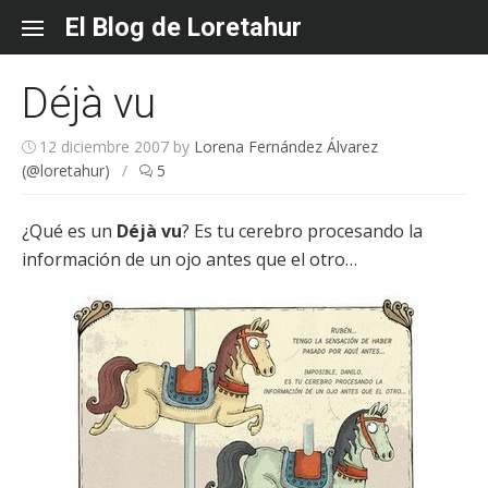
Skip
El Blog de Loretahur
to
content
Déjà vu
12 diciembre 2007
by
Lorena Fernández Álvarez
(@loretahur)
/
5
¿Qué es un
Déjà vu
? Es tu cerebro procesando la
información de un ojo antes que el otro…