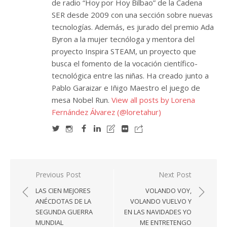
de radio “Hoy por Hoy Bilbao” de la Cadena
SER desde 2009 con una sección sobre nuevas
tecnologías. Además, es jurado del premio Ada
Byron a la mujer tecnóloga y mentora del
proyecto Inspira STEAM, un proyecto que
busca el fomento de la vocación científico-
tecnológica entre las niñas. Ha creado junto a
Pablo Garaizar e Iñigo Maestro el juego de
mesa Nobel Run.
View all posts by Lorena
Fernández Álvarez (@loretahur)
Navegación
Previous Post
Next Post
de
LAS CIEN MEJORES
VOLANDO VOY,
entradas
ANÉCDOTAS DE LA
VOLANDO VUELVO Y
SEGUNDA GUERRA
EN LAS NAVIDADES YO
MUNDIAL
ME ENTRETENGO