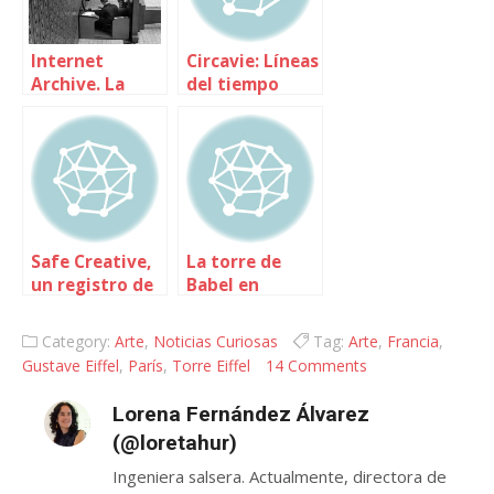
Internet
Circavie: Líneas
Archive. La
del tiempo
cápsula del
tiempo
Safe Creative,
La torre de
un registro de
Babel en
la propiedad
Nireblog
intelectual a
Category:
Arte
,
Noticias Curiosas
Tag:
Arte
,
Francia
,
nuestra
Gustave Eiffel
,
París
,
Torre Eiffel
14 Comments
medida
Lorena Fernández Álvarez
(@loretahur)
Ingeniera salsera. Actualmente, directora de