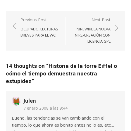
Navegación
Previous Post
Next Post
de
OCUPADO, LECTURAS
NIREWIKI, LA NUEVA
entradas
BREVES PARA EL WC
NIRE-CREACIÓN CON
LICENCIA GPL
14 thoughts on “
Historia de la torre Eiffel o
cómo el tiempo demuestra nuestra
estupidez
”
Julen
7 enero 2008 a las 9:44
Bueno, las tendencias se van cambiando con el
tiempo, lo que ahora es bonito antes no lo es, etc…