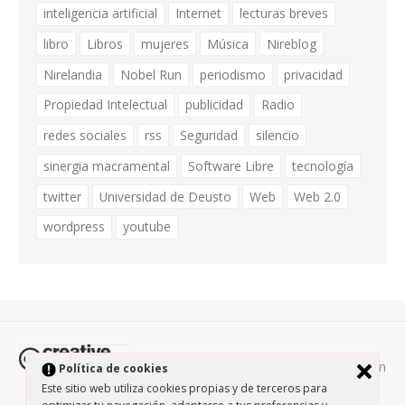
inteligencia artificial
Internet
lecturas breves
libro
Libros
mujeres
Música
Nireblog
Nirelandia
Nobel Run
periodismo
privacidad
Propiedad Intelectual
publicidad
Radio
redes sociales
rss
Seguridad
silencio
sinergia macramental
Software Libre
tecnología
twitter
Universidad de Deusto
Web
Web 2.0
wordpress
youtube
Todos los contenidos de esta página están
Política de cookies
protegidos por la licencia
Creative Commons Attribution-
Este sitio web utiliza cookies propias y de terceros para