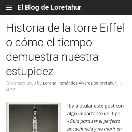
Skip
El Blog de Loretahur
to
content
Historia de la torre Eiffel
o cómo el tiempo
demuestra nuestra
estupidez
6 enero 2008
by
Lorena Fernández Álvarez (@loretahur)
/
14
Iba a titular este post con
algo impactante del tipo:
«
Guía para ser el perfecto
bocachancla y no morir en