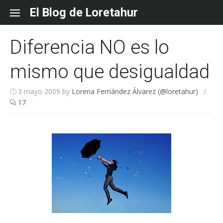
Skip
El Blog de Loretahur
to
content
Diferencia NO es lo
mismo que desigualdad
3 mayo 2009
by
Lorena Fernández Álvarez (@loretahur)
/
17