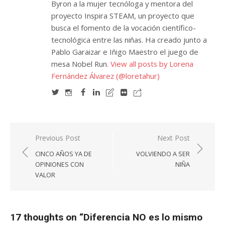
Byron a la mujer tecnóloga y mentora del
proyecto Inspira STEAM, un proyecto que
busca el fomento de la vocación científico-
tecnológica entre las niñas. Ha creado junto a
Pablo Garaizar e Iñigo Maestro el juego de
mesa Nobel Run.
View all posts by Lorena
Fernández Álvarez (@loretahur)
Navegación
Previous Post
Next Post
de
CINCO AÑOS YA DE
VOLVIENDO A SER
entradas
OPINIONES CON
NIÑA
VALOR
17 thoughts on “
Diferencia NO es lo mismo