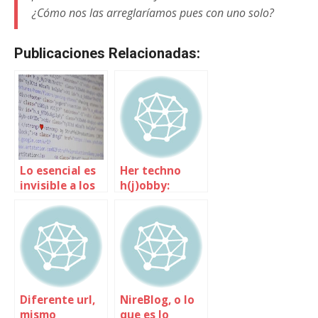
¿Cómo nos las arreglaríamos pues con uno solo?
Publicaciones Relacionadas:
Lo esencial es
Her techno
invisible a los
h(j)obby:
ojos. O cómo
Openlab sobre
luchar contra
género y
la opacidad de
tecnología
los algoritmos
y sus sesgos
Diferente url,
NireBlog, o lo
mismo
que es lo