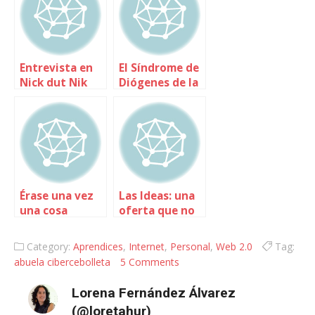
Entrevista en
El Síndrome de
Nick dut Nik
Diógenes de la
era digital
Érase una vez
Las Ideas: una
una cosa
oferta que no
llamada
podrás
intimidad
rechazar
Category:
Aprendices
,
Internet
,
Personal
,
Web 2.0
Tag:
abuela cibercebolleta
5 Comments
Lorena Fernández Álvarez
(@loretahur)