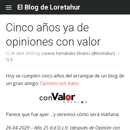
Skip
El Blog de Loretahur
to
content
Cinco años ya de
opiniones con valor
26 abril 2009
by
Lorena Fernández Álvarez (@loretahur)
/
5
Hoy se cumplen cinco años del arranque de un blog de
un gran amigo:
Opinión con Valor
.
Parece que fue ayer… y veremos cómo será mañana:
26-04-2029 – Año 25 d.d.O.c.V. (después de Opinión con