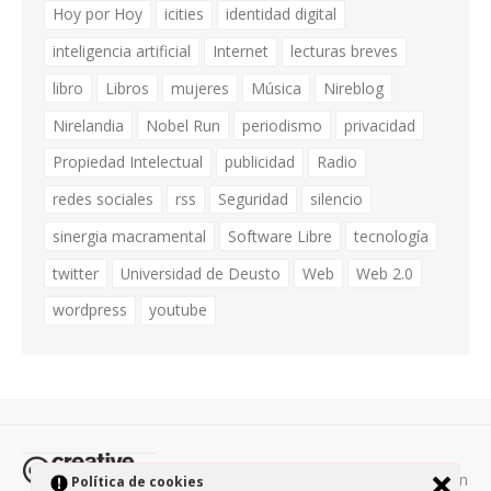
Hoy por Hoy
icities
identidad digital
inteligencia artificial
Internet
lecturas breves
libro
Libros
mujeres
Música
Nireblog
Nirelandia
Nobel Run
periodismo
privacidad
Propiedad Intelectual
publicidad
Radio
redes sociales
rss
Seguridad
silencio
sinergia macramental
Software Libre
tecnología
twitter
Universidad de Deusto
Web
Web 2.0
wordpress
youtube
Todos los contenidos de esta página están
Política de cookies