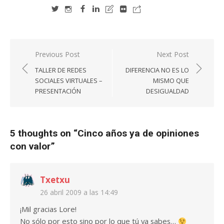
Navegación
Previous Post
Next Post
de
TALLER DE REDES
DIFERENCIA NO ES LO
entradas
SOCIALES VIRTUALES –
MISMO QUE
PRESENTACIÓN
DESIGUALDAD
5 thoughts on “
Cinco años ya de opiniones
con valor
”
Txetxu
26 abril 2009 a las 14:49
¡Mil gracias Lore!
No sólo por esto sino por lo que tú ya sabes…