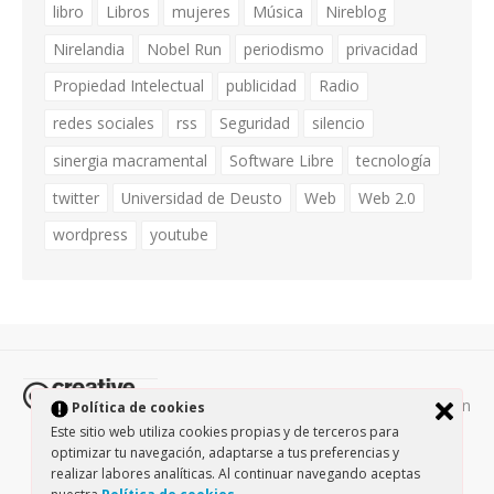
libro
Libros
mujeres
Música
Nireblog
Nirelandia
Nobel Run
periodismo
privacidad
Propiedad Intelectual
publicidad
Radio
redes sociales
rss
Seguridad
silencio
sinergia macramental
Software Libre
tecnología
twitter
Universidad de Deusto
Web
Web 2.0
wordpress
youtube
Todos los contenidos de esta página están
Política de cookies
protegidos por la licencia
Creative Commons Attribution-
Este sitio web utiliza cookies propias y de terceros para
NonCommercial-ShareAlike 3.0.
/
Política de privacidad
/
optimizar tu navegación, adaptarse a tus preferencias y
realizar labores analíticas. Al continuar navegando aceptas
Theme by Design Lab