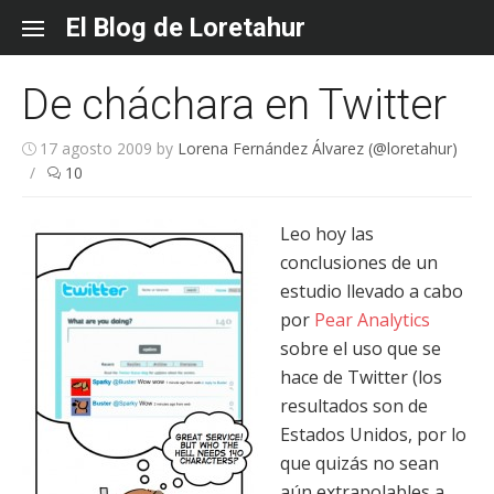
Skip
El Blog de Loretahur
to
content
De cháchara en Twitter
17 agosto 2009
by
Lorena Fernández Álvarez (@loretahur)
/
10
Leo hoy las
conclusiones de un
estudio llevado a cabo
por
Pear Analytics
sobre el uso que se
hace de Twitter (los
resultados son de
Estados Unidos, por lo
que quizás no sean
aún extrapolables a