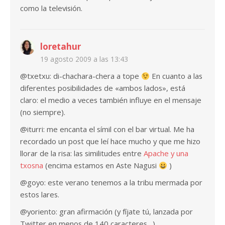
como la televisión.
loretahur
19 agosto 2009 a las 13:43
@txetxu: di-chachara-chera a tope
En cuanto a las
diferentes posibilidades de «ambos lados», está
claro: el medio a veces también influye en el mensaje
(no siempre).
@iturri: me encanta el símil con el bar virtual. Me ha
recordado un post que leí hace mucho y que me hizo
llorar de la risa: las similitudes entre
Apache y una
txosna
(encima estamos en Aste Nagusi
)
@goyo: este verano tenemos a la tribu mermada por
estos lares.
@yoriento: gran afirmación (y fíjate tú, lanzada por
Twitter en menos de 140 caracteres…).