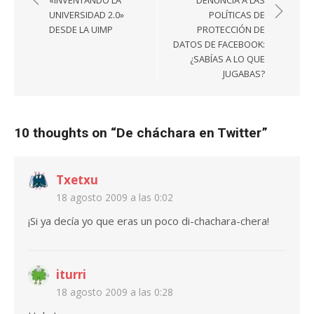
«INVENTANDO LA
DENUNCIA A LAS
entradas
UNIVERSIDAD 2.0»
POLÍTICAS DE
DESDE LA UIMP
PROTECCIÓN DE
DATOS DE FACEBOOK:
¿SABÍAS A LO QUE
JUGABAS?
10 thoughts on “
De cháchara en Twitter
”
Txetxu
18 agosto 2009 a las 0:02
¡Si ya decía yo que eras un poco di-chachara-chera!
iturri
18 agosto 2009 a las 0:28