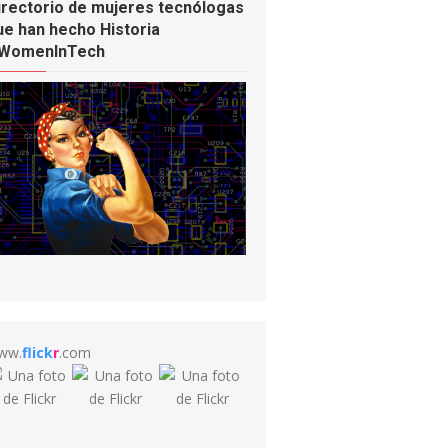
irectorio de mujeres tecnólogas
ue han hecho Historia
WomenInTech
ww.
flick
r
.com