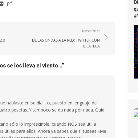
D
q
#
Next Post
2.0
DE LAS ONDAS A LA RED: TWITTER CON
IDEATECA
os se los lleva el viento…
”
que hablaste en su día… o, puesto en lenguaje de
w
uatro pesetas. Y tampoco se da nada por nada. Quid
izarlo sólo lo imprescinble, cuando NOS sea útil a
útiles para ellos. Ahora ya sabes que si tuiteas «Me