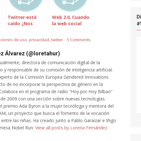
D
Twitter está
Web 2.0, Cuando
caído ¿Nos
la web social
#
quejamos?
conquistó
Internet
iciones de uso
,
privacidad
,
twitter
5 Comments
z Álvarez (@loretahur)
tualmente, directora de comunicación digital de la
 y responsable de su comisión de inteligencia artificial.
xperto de la Comisión Europea Gendered Innovations
cto de no incorporar la perspectiva de género en la
al. Colabora en el programa de radio “Hoy por Hoy Bilbao”
de 2009 con una sección sobre nuevas tecnologías.
l premio Ada Byron a la mujer tecnóloga y mentora del
AM, un proyecto que busca el fomento de la vocación
a entre las niñas. Ha creado junto a Pablo Garaizar e Iñigo
 mesa Nobel Run.
View all posts by Lorena Fernández