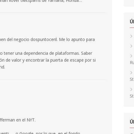
odrían llover twitspams de Yamaha, Honda…
Ú
men del negocio dospuntoceril. Me lo apunto para
 no tener una dependencia de plataformas. Saber
ón de valor y encontrar la puerta de escape por si
Ru
nd.
St
St
efferman en el NYT.
Ú
uenti, … o Google, por lo que, en el fondo,