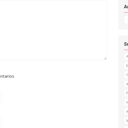
A
Ar
S
C
entarios
F
i
i
l