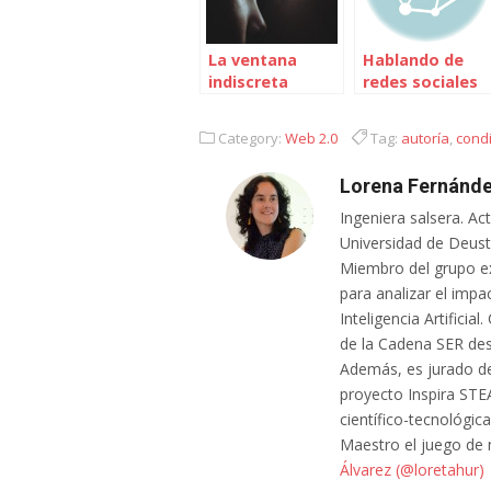
La ventana
Hablando de
indiscreta
redes sociales
en El Correo de
Andalucía
Category:
Web 2.0
Tag:
autoría
,
cond
Lorena Fernánde
Ingeniera salsera. Ac
Universidad de Deusto
Miembro del grupo e
para analizar el impa
Inteligencia Artifici
de la Cadena SER des
Además, es jurado de
proyecto Inspira STE
científico-tecnológic
Maestro el juego de
Álvarez (@loretahur)