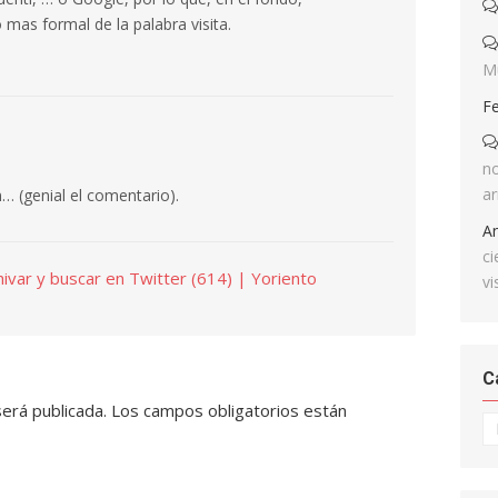
 mas formal de la palabra visita.
M
F
no
ar
… (genial el comentario).
A
ci
ivar y buscar en Twitter (614) | Yoriento
vi
C
será publicada.
Los campos obligatorios están
Ca