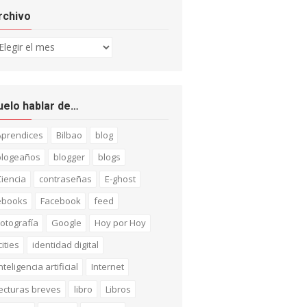
rchivo
chivo
uelo hablar de…
Aprendices
Bilbao
blog
blogeaños
blogger
blogs
iencia
contraseñas
E-ghost
ebooks
Facebook
feed
otografía
Google
Hoy por Hoy
cities
identidad digital
nteligencia artificial
Internet
ecturas breves
libro
Libros