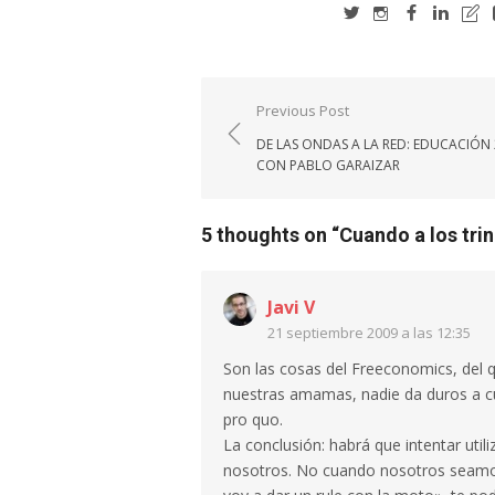
Navegación
Previous Post
de
DE LAS ONDAS A LA RED: EDUCACIÓN 
entradas
CON PABLO GARAIZAR
5 thoughts on “
Cuando a los trin
Javi V
21 septiembre 2009 a las 12:35
Son las cosas del Freeconomics, del 
nuestras amamas, nadie da duros a c
pro quo.
La conclusión: habrá que intentar util
nosotros. No cuando nosotros seamos 