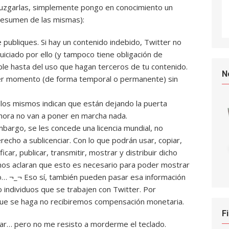
juzgarlas, simplemente pongo en conocimiento un
resumen de las mismas):
publiques. Si hay un contenido indebido, Twitter no
uiciado por ello (y tampoco tiene obligación de
ble hasta del uso que hagan terceros de tu contenido.
N
uier momento (de forma temporal o permanente) sin
. Ellos mismos indican que están dejando la puerta
ahora no van a poner en marcha nada.
bargo, se les concede una licencia mundial, no
erecho a sublicenciar. Con lo que podrán usar, copiar,
car, publicar, transmitir, mostrar y distribuir dicho
 nos aclaran que esto es necesario para poder mostrar
o… ¬_¬ Eso sí, también pueden pasar esa información
 individuos que se trabajen con Twitter. Por
que se haga no recibiremos compensación monetaria.
F
orar… pero no me resisto a morderme el teclado.