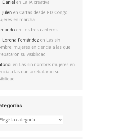
Daniel
en
La IA creativa
Julen
en
Cartas desde RD Congo:
ujeres en marcha
ernando
en
Los tres canteros
Lorena Fernández
en
Las sin
mbre: mujeres en ciencia a las que
rebataron su visibilidad
ntonoi
en
Las sin nombre: mujeres en
encia a las que arrebataron su
sibilidad
ategorías
tegorías