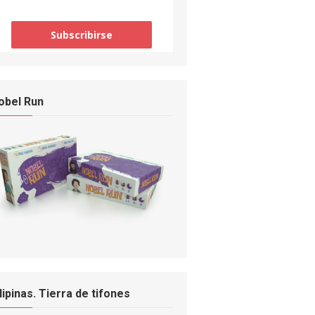
obel Run
ilipinas. Tierra de tifones