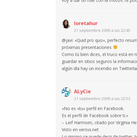
voy a dar un rule con la moto», te p
loretahur
21 septiembre 2009 a las 22:45
@javi: «Quid pro quo», perfecto resu
próximas presentaciones
Como tú bien dices, el truco está en
guardar en sitios seguros la informaci
algún día hay un incendio en Twitterla
ALyCie
21 septiembre 2009 a las 22:53
«No es «tu» perfil en Facebook.
Es el perfil de Facebook sobre ti.»
– Leif Harmsen, citado por Virginia H
Visto en versvs.net
Lo mismo se puede decir de twitter, t