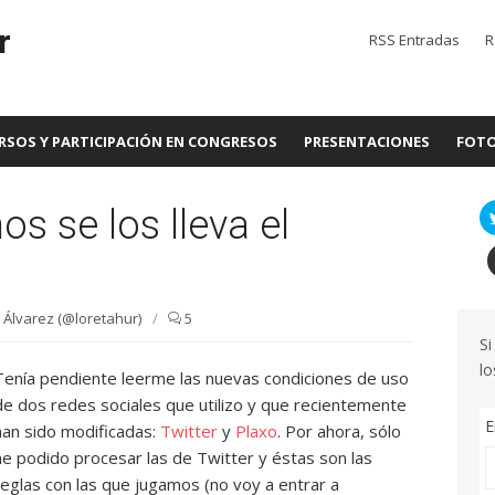
r
RSS Entradas
R
RSOS Y PARTICIPACIÓN EN CONGRESOS
PRESENTACIONES
FOTO
os se los lleva el
Álvarez (@loretahur)
/
5
Si
lo
Tenía pendiente leerme las nuevas condiciones de uso
de dos redes sociales que utilizo y que recientemente
E
han sido modificadas:
Twitter
y
Plaxo
. Por ahora, sólo
he podido procesar las de Twitter y éstas son las
reglas con las que jugamos (no voy a entrar a