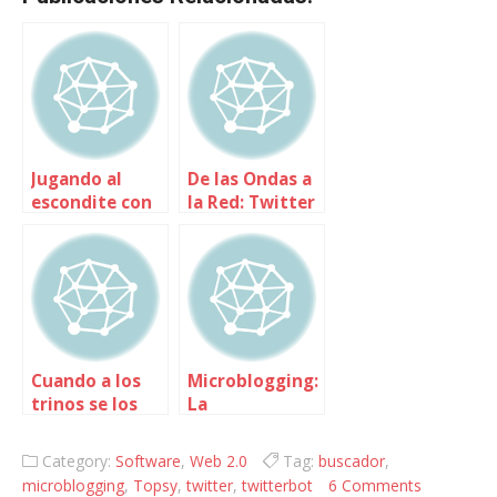
Jugando al
De las Ondas a
escondite con
la Red: Twitter
el RSS
con Ideateca
Cuando a los
Microblogging:
trinos se los
La
lleva el
comunicación
viento…
reducida a la
Category:
Software
,
Web 2.0
Tag:
buscador
,
mínima
microblogging
,
Topsy
,
twitter
,
twitterbot
6 Comments