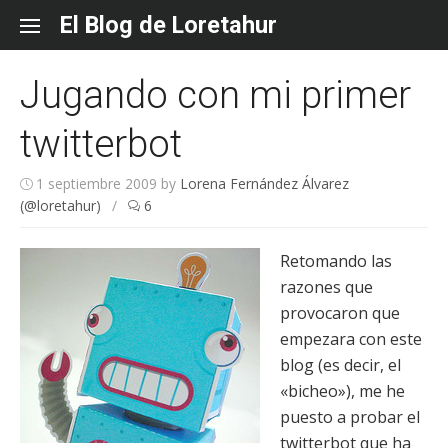
Skip
El Blog de Loretahur
to
content
Jugando con mi primer
twitterbot
1 septiembre 2009
by
Lorena Fernández Álvarez
(@loretahur)
/
6
Retomando las
razones que
provocaron que
empezara con este
blog (es decir, el
«bicheo»), me he
puesto a probar el
twitterbot que ha