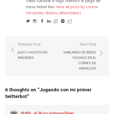
Pablo Garaizar e Iñigo Maestro el juego de
mesa Nobel Run.
View all posts by Lorena
Fernández Álvarez (@loretahur)
Navegación
Previous Post
Next Post
de
JULIO Y AGOSTO EN
HABLANDO DE REDES
entradas
IMÁGENES
SOCIALES EN EL
CORREO DE
ANDALUCÍA
6 thoughts on “
Jugando con mi primer
twitterbot
”
M@k, el Buscaimposibles