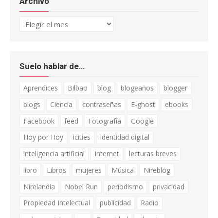
Archivo
Archivo
Suelo hablar de…
Aprendices
Bilbao
blog
blogeaños
blogger
blogs
Ciencia
contraseñas
E-ghost
ebooks
Facebook
feed
Fotografía
Google
Hoy por Hoy
icities
identidad digital
inteligencia artificial
Internet
lecturas breves
libro
Libros
mujeres
Música
Nireblog
Nirelandia
Nobel Run
periodismo
privacidad
Propiedad Intelectual
publicidad
Radio