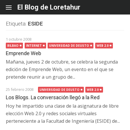
Skip
El Blog de Loretahur
to
content
Etiqueta:
ESIDE
1 octubre 2008
BILBAO
INTERNET
UNIVERSIDAD DE DEUSTO
WEB 2.0
Emprende Web
Mañana, jueves 2 de octubre, se celebra la segunda
edición de Emprende Web, un evento en el que se
pretende reunir a un grupo de...
25 febrero 2008
UNIVERSIDAD DE DEUSTO
WEB 2.0
Los Blogs. La conversación llegó a la Red
Hoy he impartido una clase de la asignatura de libre
elección Web 2.0 y redes sociales virtuales
perteneciente a la Facultad de Ingeniería (ESIDE) de...