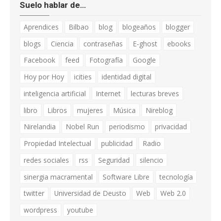
Suelo hablar de…
Aprendices
Bilbao
blog
blogeaños
blogger
blogs
Ciencia
contraseñas
E-ghost
ebooks
Facebook
feed
Fotografía
Google
Hoy por Hoy
icities
identidad digital
inteligencia artificial
Internet
lecturas breves
libro
Libros
mujeres
Música
Nireblog
Nirelandia
Nobel Run
periodismo
privacidad
Propiedad Intelectual
publicidad
Radio
redes sociales
rss
Seguridad
silencio
sinergia macramental
Software Libre
tecnología
twitter
Universidad de Deusto
Web
Web 2.0
wordpress
youtube