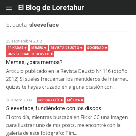
Skip
El Blog de Loretahur
to
content
Etiqueta:
sleeveface
25 septiembre 2012
FRIKADAS
MEMES
REVISTA DEUSTO
SOCIEDAD
UNIVERSIDAD DE DEUSTO
Memes, ¿para memos?
Artículo publicado en la Revista Deusto Nº 116 (otoño
2012) Si sueles frecuentar los mentideros de Internet,
quizás te hayas cruzado en alguna ocasión con...
28 enero 2009
FOTOGRAFÍA
MÚSICA
Sleeveface, fundiéndote con los discos
El otro día, mientras buscaba en Flickr CC una imagen
para ilustrar uno de mis posts, me encontré con la
galería de este fotógrafo: Tim...