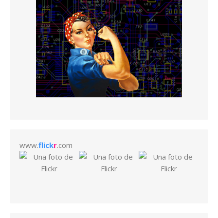
www.
flick
r
.com