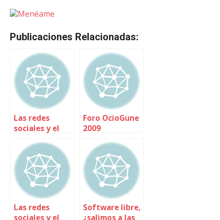
Menéame
Publicaciones Relacionadas:
Las redes
Foro OcioGune
sociales y el
2009
ocio: ¿de las
calles al
ordenador o
del ordenador
a las calles?
Las redes
Software libre,
sociales y el
¿salimos a las