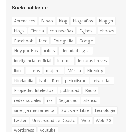
Suelo hablar de…
Aprendices
Bilbao
blog
blogeaños
blogger
blogs
Ciencia
contraseñas
E-ghost
ebooks
Facebook
feed
Fotografía
Google
Hoy por Hoy
icities
identidad digital
inteligencia artificial
Internet
lecturas breves
libro
Libros
mujeres
Música
Nireblog
Nirelandia
Nobel Run
periodismo
privacidad
Propiedad Intelectual
publicidad
Radio
redes sociales
rss
Seguridad
silencio
sinergia macramental
Software Libre
tecnología
twitter
Universidad de Deusto
Web
Web 2.0
wordpress
youtube