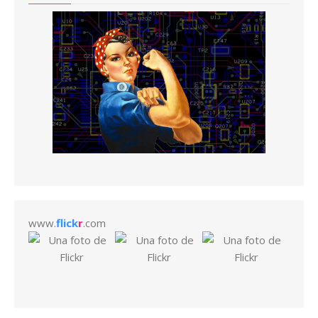
www.
flick
r
.com