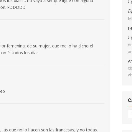
os los días … no vaya a ser que ligue con alguna
esión. xDDDDD
M
F
no
rior femenina, de su mujer, que me lo ha dicho el
ar
on él todos los días.
A
ci
vi
oto
C
Ca
, las que no lo hacen son las francesas, y no todas.