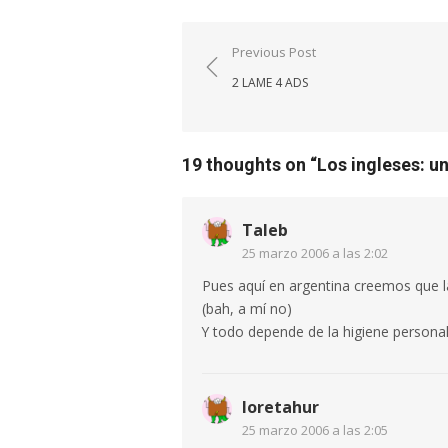
Navegación
Previous Post
de
2 LAME 4 ADS
entradas
19 thoughts on “
Los ingleses: u
Taleb
25 marzo 2006 a las 2:02
Pues aquí en argentina creemos que l
(bah, a mí no)
Y todo depende de la higiene person
loretahur
25 marzo 2006 a las 2:05