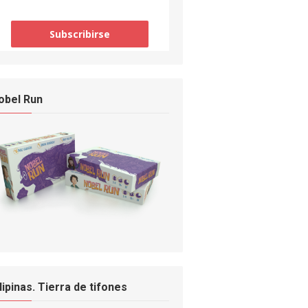
obel Run
ilipinas. Tierra de tifones