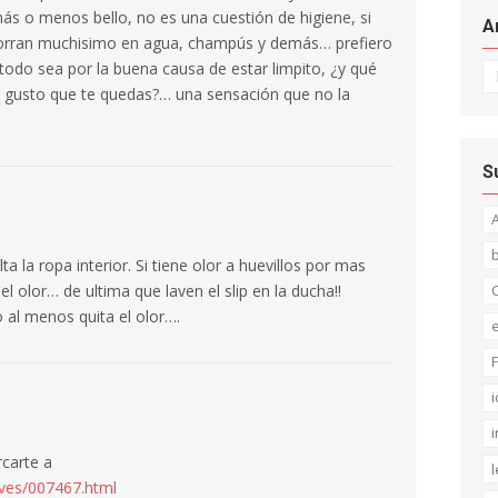
ás o menos bello, no es una cuestión de higiene, si
A
horran muchisimo en agua, champús y demás… prefiero
Ar
 todo sea por la buena causa de estar limpito, ¿y qué
a gusto que te quedas?… una sensación que no la
S
a la ropa interior. Si tiene olor a huevillos por mas
l olor… de ultima que laven el slip en la ducha!!
C
al menos quita el olor….
F
i
i
carte a
l
ives/007467.html