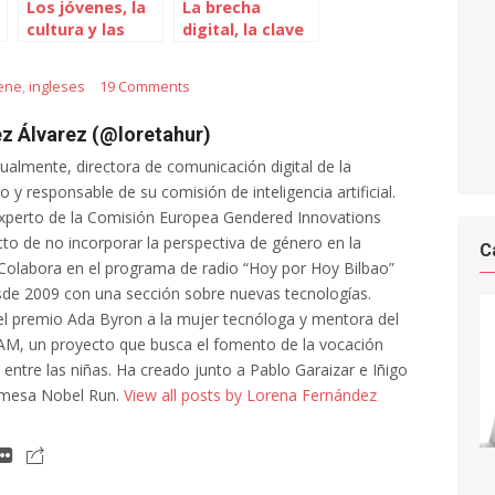
Los jóvenes, la
La brecha
cultura y las
digital, la clave
nuevas
está en el uso y
tecnologías
ya no tanto en
iene
,
ingleses
19 Comments
el acceso
z Álvarez (@loretahur)
tualmente, directora de comunicación digital de la
 y responsable de su comisión de inteligencia artificial.
xperto de la Comisión Europea Gendered Innovations
cto de no incorporar la perspectiva de género en la
C
al. Colabora en el programa de radio “Hoy por Hoy Bilbao”
de 2009 con una sección sobre nuevas tecnologías.
l premio Ada Byron a la mujer tecnóloga y mentora del
AM, un proyecto que busca el fomento de la vocación
a entre las niñas. Ha creado junto a Pablo Garaizar e Iñigo
 mesa Nobel Run.
View all posts by Lorena Fernández