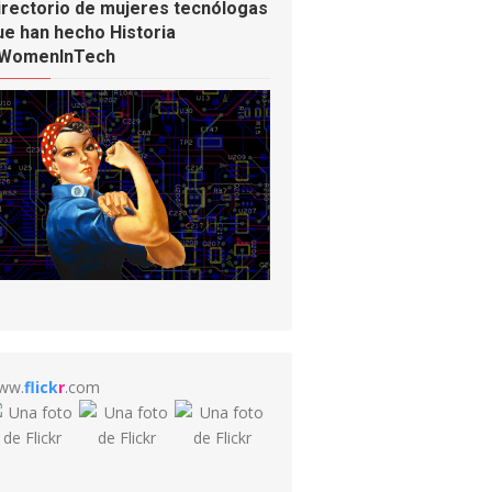
irectorio de mujeres tecnólogas
ue han hecho Historia
WomenInTech
ww.
flick
r
.com