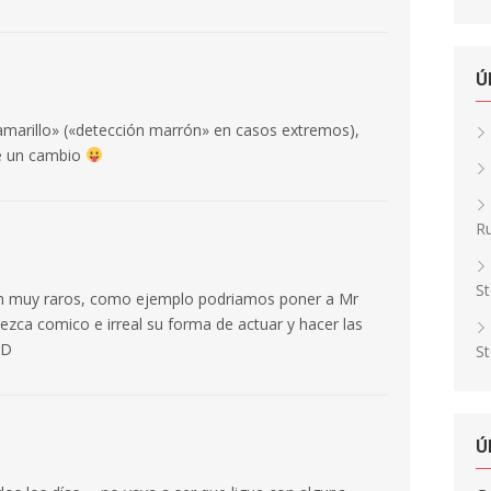
Ú
 amarillo» («detección marrón» en casos extremos),
de un cambio
Ru
St
ran muy raros, como ejemplo podriamos poner a Mr
zca comico e irreal su forma de actuar y hacer las
xD
St
Ú