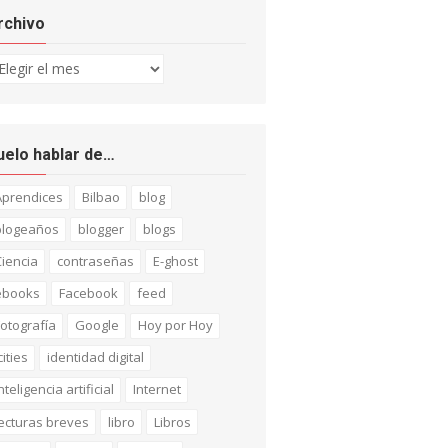
rchivo
chivo
uelo hablar de…
Aprendices
Bilbao
blog
blogeaños
blogger
blogs
iencia
contraseñas
E-ghost
ebooks
Facebook
feed
otografía
Google
Hoy por Hoy
cities
identidad digital
nteligencia artificial
Internet
ecturas breves
libro
Libros