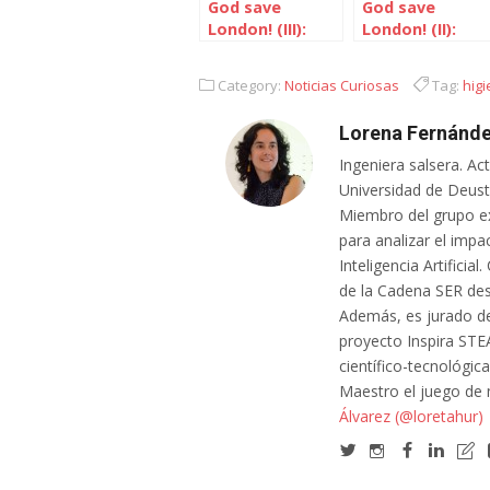
God save
God save
London! (III):
London! (II):
Tanto para
Tanto para
ver…
ver…
Category:
Noticias Curiosas
Tag:
hig
Lorena Fernánde
Ingeniera salsera. Ac
Universidad de Deusto
Miembro del grupo e
para analizar el impa
Inteligencia Artifici
de la Cadena SER des
Además, es jurado de
proyecto Inspira STE
científico-tecnológic
Maestro el juego de
Álvarez (@loretahur)