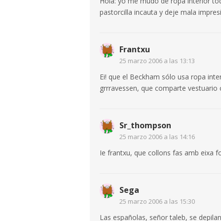
Hola: yo me mudo de ropa interior tod
pastorcilla incauta y deje mala impr
Frantxu
25 marzo 2006 a las 13:13
Ei! que el Beckham sólo usa ropa inte
grrravessen, que comparte vestuario c
Sr_thompson
25 marzo 2006 a las 14:16
Ie frantxu, que collons fas amb eixa f
Sega
25 marzo 2006 a las 15:30
Las españolas, señor taleb, se depilan