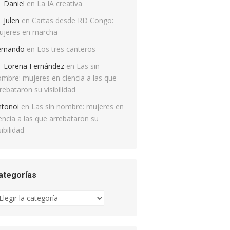
Daniel
en
La IA creativa
Julen
en
Cartas desde RD Congo:
ujeres en marcha
ernando
en
Los tres canteros
Lorena Fernández
en
Las sin
mbre: mujeres en ciencia a las que
rebataron su visibilidad
ntonoi
en
Las sin nombre: mujeres en
encia a las que arrebataron su
sibilidad
ategorías
tegorías