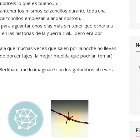
briréis lo que es bueno…).
antener los mismos calzoncillos durante toda una
alzoncillos empiezan a andar solitos).
ior para aguantar unos días más sin tener que echarla a
 en las historias de la guerra civil… pero era por
N
ñala que muchas veces que salen por la noche no llevan
de porcentajes, la mejor medida que podrían tomar).
 Beckham, me lo imaginaré con los gallumbos al revés
F