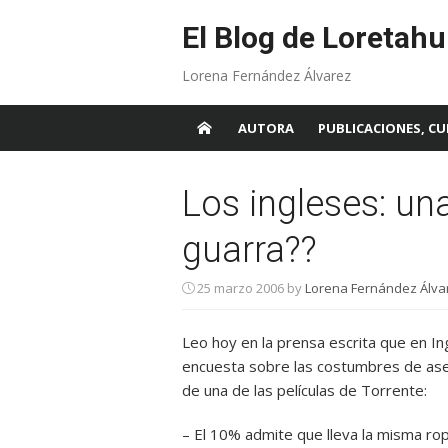
Skip
to
El Blog de Loretahu
content
Lorena Fernández Álvarez
AUTORA
PUBLICACIONES, CU
Los ingleses: un
guarra??
25 marzo 2006
by
Lorena Fernández Álvar
Leo hoy en la prensa escrita que en In
encuesta sobre las costumbres de aseo
de una de las películas de Torrente:
– El 10% admite que lleva la misma rop