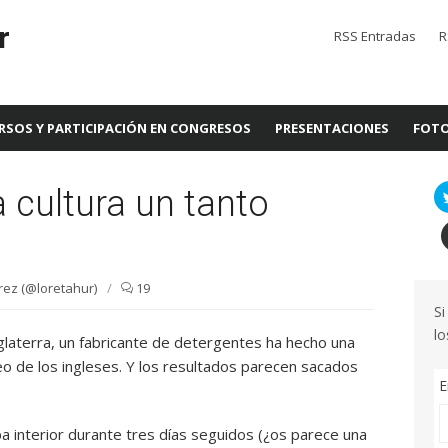
r
RSS Entradas
R
RSOS Y PARTICIPACIÓN EN CONGRESOS
PRESENTACIONES
FOTO
a cultura un tanto
ez (@loretahur)
/
19
Si
lo
glaterra, un fabricante de detergentes ha hecho una
 de los ingleses. Y los resultados parecen sacados
E
a interior durante tres días seguidos (¿os parece una