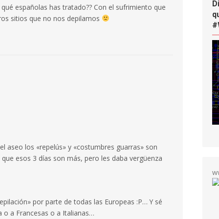
D
qué españolas has tratado?? Con el sufrimiento que
q
ros sitios que no nos depilamos
#
 el aseo los «repelús» y «costumbres guarras» son
 que esos 3 días son más, pero les daba vergüenza
w
epilación» por parte de todas las Europeas :P… Y sé
 o a Francesas o a Italianas…