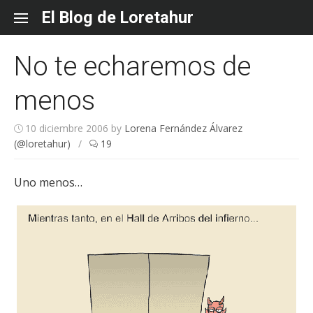
Skip
El Blog de Loretahur
to
content
No te echaremos de
menos
10 diciembre 2006
by
Lorena Fernández Álvarez
(@loretahur)
/
19
Uno menos…