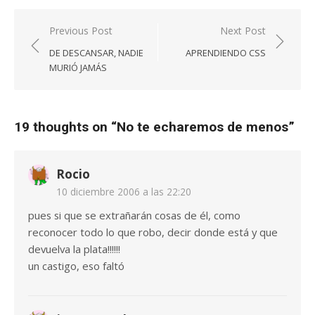
Navegación
Previous Post
Next Post
de
DE DESCANSAR, NADIE
APRENDIENDO CSS
entradas
MURIÓ JAMÁS
19 thoughts on “
No te echaremos de menos
”
Rocio
10 diciembre 2006 a las 22:20
pues si que se extrañarán cosas de él, como
reconocer todo lo que robo, decir donde está y que
devuelva la plata!!!!!!
un castigo, eso faltó