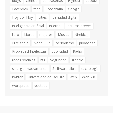
blogs
Ciencia
contraseñas
E-ghost
ebooks
Facebook
feed
Fotografía
Google
Hoy por Hoy
icities
identidad digital
inteligencia artificial
Internet
lecturas breves
libro
Libros
mujeres
Música
Nireblog
Nirelandia
Nobel Run
periodismo
privacidad
Propiedad Intelectual
publicidad
Radio
redes sociales
rss
Seguridad
silencio
sinergia macramental
Software Libre
tecnología
twitter
Universidad de Deusto
Web
Web 2.0
wordpress
youtube