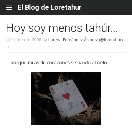
Skip
El Blog de Loretahur
to
content
Hoy soy menos tahúr…
11 febrero 2008
by
Lorena Fernández Álvarez (@loretahur)
/
… porque mi as de corazones se ha ido al cielo.