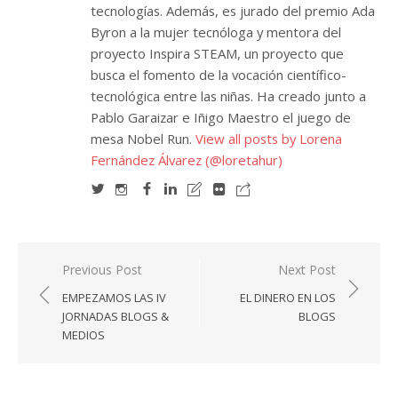
tecnologías. Además, es jurado del premio Ada
Byron a la mujer tecnóloga y mentora del
proyecto Inspira STEAM, un proyecto que
busca el fomento de la vocación científico-
tecnológica entre las niñas. Ha creado junto a
Pablo Garaizar e Iñigo Maestro el juego de
mesa Nobel Run.
View all posts by Lorena
Fernández Álvarez (@loretahur)
Navegación
Previous Post
Next Post
de
EMPEZAMOS LAS IV
EL DINERO EN LOS
entradas
JORNADAS BLOGS &
BLOGS
MEDIOS