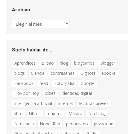
Archivo
Archivo
Suelo hablar de…
Aprendices
Bilbao
blog
blogeaños
blogger
blogs
Ciencia
contraseñas
E-ghost
ebooks
Facebook
feed
Fotografía
Google
Hoy por Hoy
icities
identidad digital
inteligencia artificial
Internet
lecturas breves
libro
Libros
mujeres
Música
Nireblog
Nirelandia
Nobel Run
periodismo
privacidad
Propiedad Intelectual
publicidad
Radio