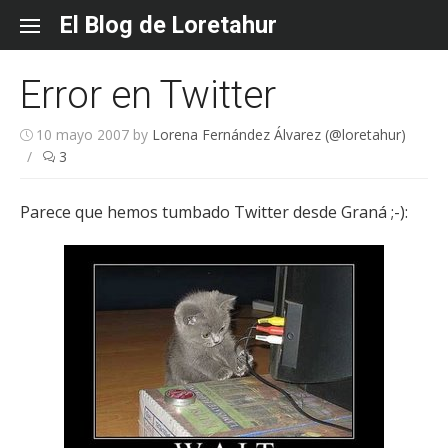
Skip
El Blog de Loretahur
to
content
Error en Twitter
10 mayo 2007
by
Lorena Fernández Álvarez (@loretahur)
/
3
Parece que hemos tumbado Twitter desde Graná ;-):