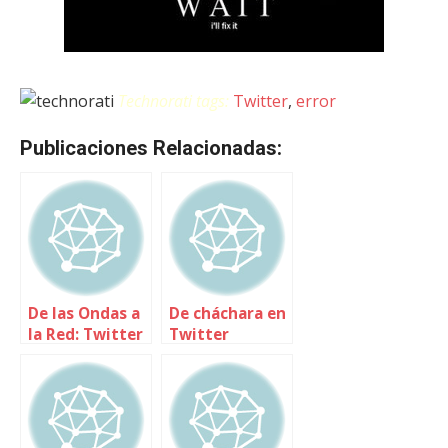
Technorati tags:
Twitter
,
error
Publicaciones Relacionadas:
De las Ondas a
De cháchara en
la Red: Twitter
Twitter
con Ideateca