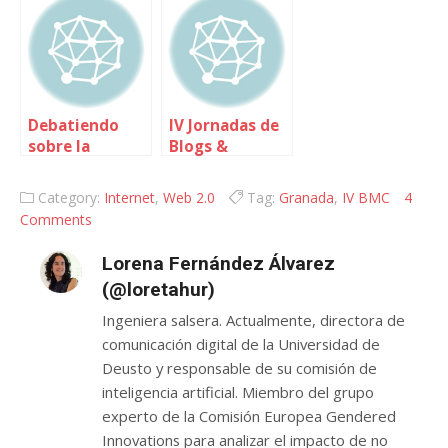
un centro
educativo
Debatiendo
IV Jornadas de
sobre la
Blogs &
identidad
Medios: la
digital
clausura
Category:
Internet
,
Web 2.0
Tag:
Granada
,
IV BMC
4
Comments
Lorena Fernández Álvarez
(@loretahur)
Ingeniera salsera. Actualmente, directora de
comunicación digital de la Universidad de
Deusto y responsable de su comisión de
inteligencia artificial. Miembro del grupo
experto de la Comisión Europea Gendered
Innovations para analizar el impacto de no