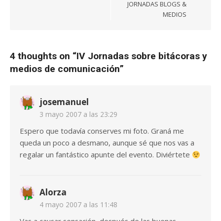
entradas
JORNADAS BLOGS &
MEDIOS
4 thoughts on “
IV Jornadas sobre bitácoras y
medios de comunicación
”
josemanuel
3 mayo 2007 a las 23:29
Espero que todavía conserves mi foto. Graná me
queda un poco a desmano, aunque sé que nos vas a
regalar un fantástico apunte del evento. Diviértete
Alorza
4 mayo 2007 a las 11:48