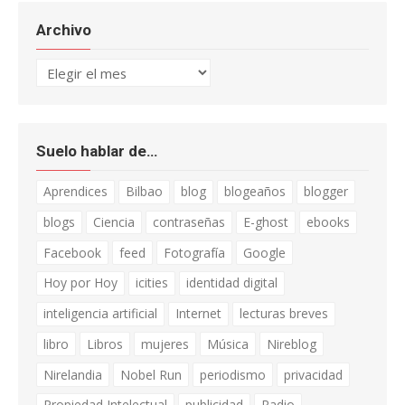
Archivo
Archivo
Suelo hablar de…
Aprendices
Bilbao
blog
blogeaños
blogger
blogs
Ciencia
contraseñas
E-ghost
ebooks
Facebook
feed
Fotografía
Google
Hoy por Hoy
icities
identidad digital
inteligencia artificial
Internet
lecturas breves
libro
Libros
mujeres
Música
Nireblog
Nirelandia
Nobel Run
periodismo
privacidad
Propiedad Intelectual
publicidad
Radio