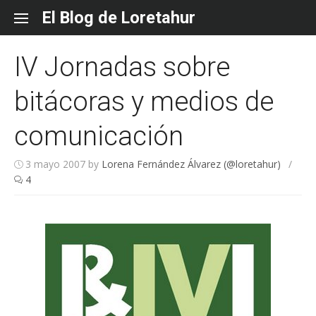
Skip
El Blog de Loretahur
to
content
IV Jornadas sobre
bitácoras y medios de
comunicación
3 mayo 2007
by
Lorena Fernández Álvarez (@loretahur)
/
4