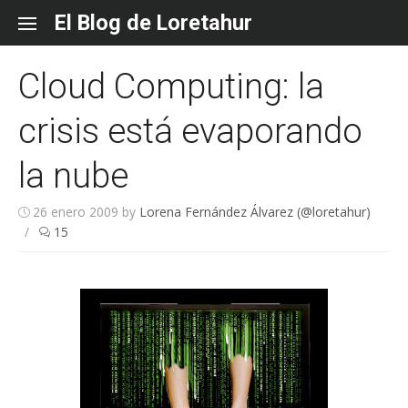
Skip
El Blog de Loretahur
to
content
Cloud Computing: la
crisis está evaporando
la nube
26 enero 2009
by
Lorena Fernández Álvarez (@loretahur)
/
15