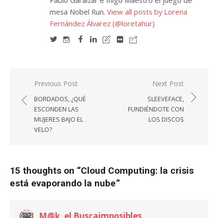
Pablo Garaizar e Iñigo Maestro el juego de
mesa Nobel Run.
View all posts by Lorena
Fernández Álvarez (@loretahur)
Navegación
Previous Post
Next Post
de
BORDADOS, ¿QUÉ
SLEEVEFACE,
entradas
ESCONDEN LAS
FUNDIÉNDOTE CON
MUJERES BAJO EL
LOS DISCOS
VELO?
15 thoughts on “
Cloud Computing: la crisis
está evaporando la nube
”
M@k, el Buscaimposibles