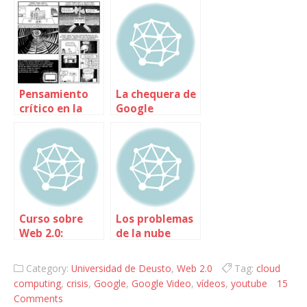
Pensamiento
La chequera de
crítico en la
Google
era digital
Curso sobre
Los problemas
Web 2.0:
de la nube
Introducción
informática –
Radio Euskadi
Category:
Universidad de Deusto
,
Web 2.0
Tag:
cloud
computing
,
crisis
,
Google
,
Google Video
,
vídeos
,
youtube
15
Comments