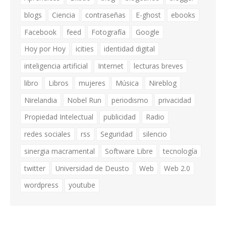
blogs
Ciencia
contraseñas
E-ghost
ebooks
Facebook
feed
Fotografía
Google
Hoy por Hoy
icities
identidad digital
inteligencia artificial
Internet
lecturas breves
libro
Libros
mujeres
Música
Nireblog
Nirelandia
Nobel Run
periodismo
privacidad
Propiedad Intelectual
publicidad
Radio
redes sociales
rss
Seguridad
silencio
sinergia macramental
Software Libre
tecnología
twitter
Universidad de Deusto
Web
Web 2.0
wordpress
youtube