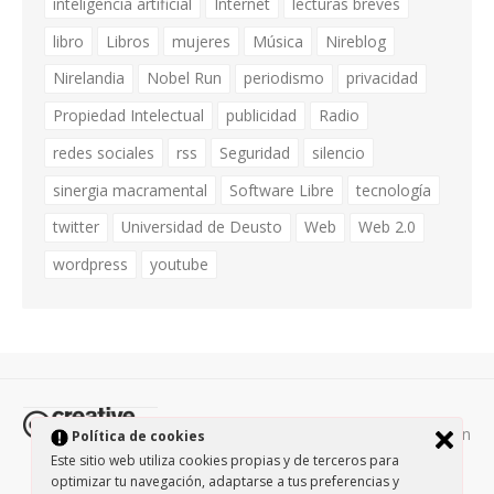
inteligencia artificial
Internet
lecturas breves
libro
Libros
mujeres
Música
Nireblog
Nirelandia
Nobel Run
periodismo
privacidad
Propiedad Intelectual
publicidad
Radio
redes sociales
rss
Seguridad
silencio
sinergia macramental
Software Libre
tecnología
twitter
Universidad de Deusto
Web
Web 2.0
wordpress
youtube
Todos los contenidos de esta página están
Política de cookies
protegidos por la licencia
Creative Commons Attribution-
Este sitio web utiliza cookies propias y de terceros para
optimizar tu navegación, adaptarse a tus preferencias y
NonCommercial-ShareAlike 3.0.
/
Política de privacidad
/