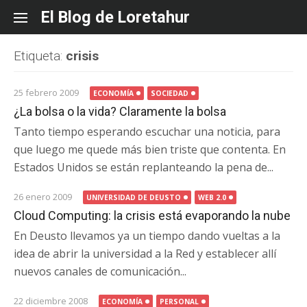
Skip
El Blog de Loretahur
to
content
Etiqueta:
crisis
25 febrero 2009
ECONOMÍA
SOCIEDAD
¿La bolsa o la vida? Claramente la bolsa
Tanto tiempo esperando escuchar una noticia, para
que luego me quede más bien triste que contenta. En
Estados Unidos se están replanteando la pena de...
26 enero 2009
UNIVERSIDAD DE DEUSTO
WEB 2.0
Cloud Computing: la crisis está evaporando la nube
En Deusto llevamos ya un tiempo dando vueltas a la
idea de abrir la universidad a la Red y establecer allí
nuevos canales de comunicación...
22 diciembre 2008
ECONOMÍA
PERSONAL