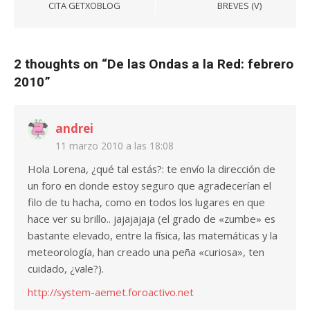
entradas
CITA GETXOBLOG
BREVES (V)
2 thoughts on “
De las Ondas a la Red: febrero
2010
”
andrei
11 marzo 2010 a las 18:08
Hola Lorena, ¿qué tal estás?: te envío la dirección de
un foro en donde estoy seguro que agradecerían el
filo de tu hacha, como en todos los lugares en que
hace ver su brillo.. jajajajaja (el grado de «zumbe» es
bastante elevado, entre la física, las matemáticas y la
meteorología, han creado una peña «curiosa», ten
cuidado, ¿vale?).
http://system-aemet.foroactivo.net