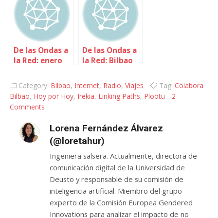
De las Ondas a
De las Ondas a
la Red: enero
la Red: Bilbao
2010
Open Day 09
Category:
Bilbao
,
Internet
,
Radio
,
Viajes
Tag:
Colabora
Bilbao
,
Hoy por Hoy
,
Irekia
,
Linking Paths
,
Plootu
2
Comments
Lorena Fernández Álvarez
(@loretahur)
Ingeniera salsera. Actualmente, directora de
comunicación digital de la Universidad de
Deusto y responsable de su comisión de
inteligencia artificial. Miembro del grupo
experto de la Comisión Europea Gendered
Innovations para analizar el impacto de no