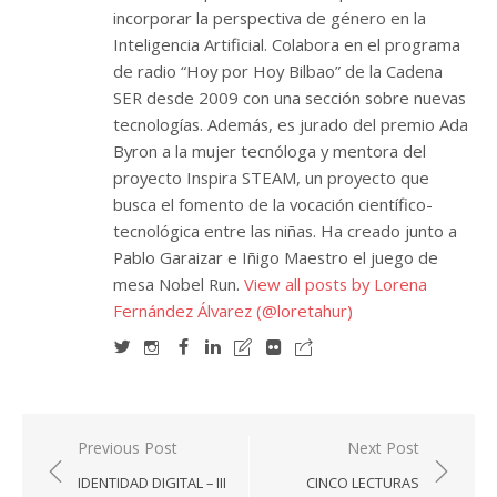
incorporar la perspectiva de género en la
Inteligencia Artificial. Colabora en el programa
de radio “Hoy por Hoy Bilbao” de la Cadena
SER desde 2009 con una sección sobre nuevas
tecnologías. Además, es jurado del premio Ada
Byron a la mujer tecnóloga y mentora del
proyecto Inspira STEAM, un proyecto que
busca el fomento de la vocación científico-
tecnológica entre las niñas. Ha creado junto a
Pablo Garaizar e Iñigo Maestro el juego de
mesa Nobel Run.
View all posts by Lorena
Fernández Álvarez (@loretahur)
Navegación
Previous Post
Next Post
de
IDENTIDAD DIGITAL – III
CINCO LECTURAS