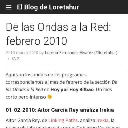
Skip
El Blog de Loretahur
to
content
De las Ondas a la Red:
febrero 2010
10 marzo 2010
by
Lorena Fernández Álvarez (@loretahur)
/
2
Aquí van los audios de los programas
correspondientes al mes de febrero de la sección
De
las Ondas a la Red
en
Hoy por Hoy Bilbao
. Un mes
corto pero intenso
01-02-2010: Aitor García Rey analiza Irekia
Aitor García Rey, de
Linking Paths
, analiza
Irekia
, la
nueva plataforma lanzada por el Gobierno Vasco que