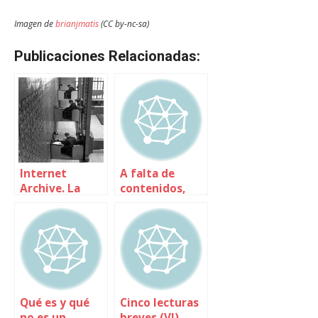
Imagen de
brianjmatis
(CC by-nc-sa)
Publicaciones Relacionadas:
Internet
A falta de
Archive. La
contenidos,
cápsula del
buenas son
tiempo
entrevistas
Qué es y qué
Cinco lecturas
no es un
breves (VI)