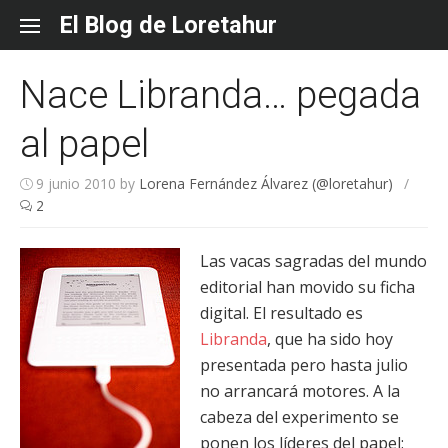
Skip
El Blog de Loretahur
to
content
Nace Libranda… pegada
al papel
9 junio 2010
by
Lorena Fernández Álvarez (@loretahur)
/
2
Las vacas sagradas del mundo
editorial han movido su ficha
digital. El resultado es
Libranda
, que ha sido hoy
presentada pero hasta julio
no arrancará motores. A la
cabeza del experimento se
ponen los líderes del papel: