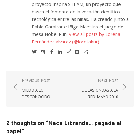
proyecto Inspira STEAM, un proyecto que
busca el fomento de la vocación científico-
tecnológica entre las niñas. Ha creado junto a
Pablo Garaizar e Iñigo Maestro el juego de
mesa Nobel Run.
View all posts by Lorena
Fernández Álvarez (@loretahur)
Navegación
Previous Post
Next Post
de
MIEDO A LO
DE LAS ONDAS A LA
entradas
DESCONOCIDO
RED: MAYO 2010
2 thoughts on “
Nace Libranda… pegada al
papel
”