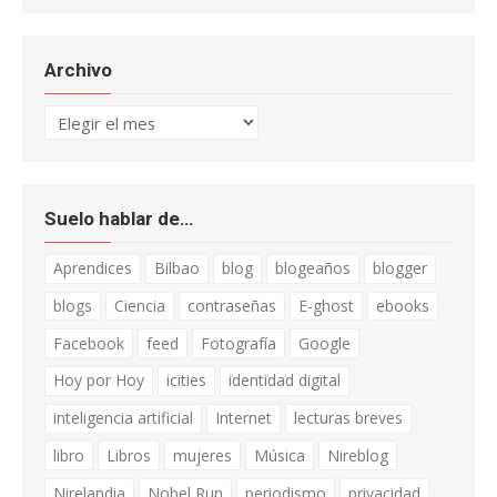
Archivo
Archivo
Suelo hablar de…
Aprendices
Bilbao
blog
blogeaños
blogger
blogs
Ciencia
contraseñas
E-ghost
ebooks
Facebook
feed
Fotografía
Google
Hoy por Hoy
icities
identidad digital
inteligencia artificial
Internet
lecturas breves
libro
Libros
mujeres
Música
Nireblog
Nirelandia
Nobel Run
periodismo
privacidad